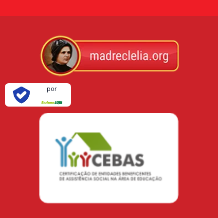
Verificada
por