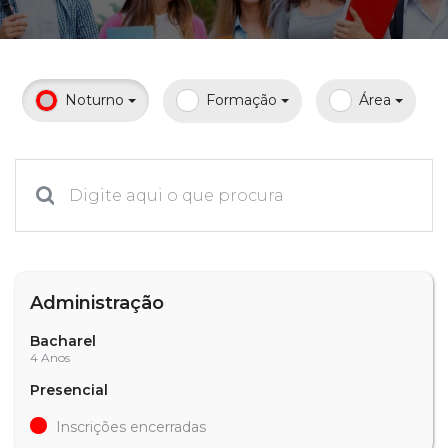
Prouni
Desconto de pontualidade
Noturno
Formação
Área
Biblioteca
Contatos
Calendário acadêmico
Internacionalização
Administração
UATI
Bacharel
4 Anos
Presencial
Inscrições encerradas