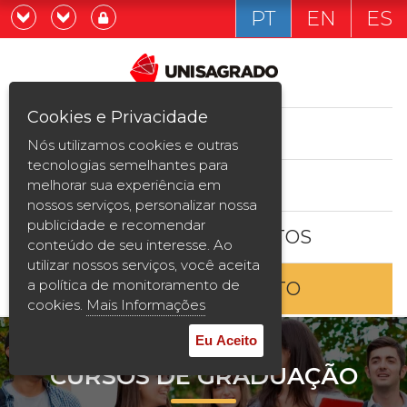
PT
EN
ES
Já sou estudande
Graduação
Cookies e Privacidade
CURSOS
Quero ser estudante
Nós utilizamos cookies e outras
Pós-graduação e MBA
tecnologias semelhantes para
ESTUDE AQUI
melhorar sua experiência em
Curta Duração
nossos serviços, personalizar nossa
publicidade e recomendar
BOLSAS E DESCONTOS
Vestibular
conteúdo de seu interesse. Ao
utilizar nossos serviços, você aceita
a política de monitoramento de
ENTRE EM CONTATO
2ª Graduação
cookies.
Mais Informações
Transferência
Eu Aceito
CURSOS DE GRADUAÇÃO
Reingresso