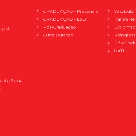
GRADUAÇÃO - Presencial
Vestibula
GRADUAÇÃO - EaD
Transferên
Pós-Graduação
Diplomad
gital
Curta Duração
Reingress
Pós-Grad
UATI
nto Social
e