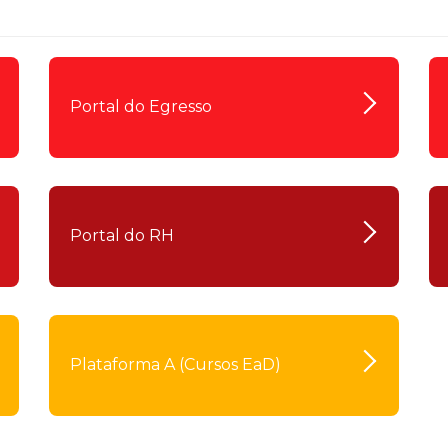
Calendário a
Portal do Egresso
Internacionali
UATI
Portal do RH
Plataforma A (Cursos EaD)