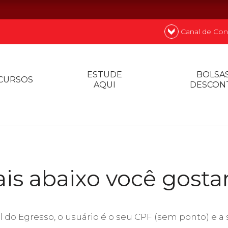
Canal de Con
nde
Quer
ESTUDE
BOLSAS
CURSOS
AQUI
DESCON
Prouni
Desconto de p
is abaixo você gosta
Biblioteca
Contatos
l do Egresso, o usuário é o seu CPF (sem ponto) e