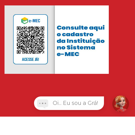
Oi... Eu sou a Grá!