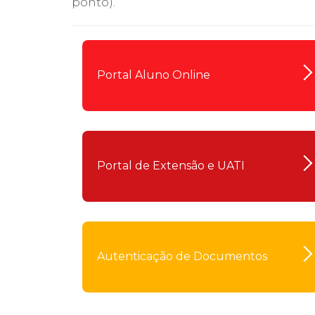
ponto).
2ª Graduação
Portal Aluno Online
Transferência
Reingresso
Portal de Extensão e UATI
Autenticação de Documentos