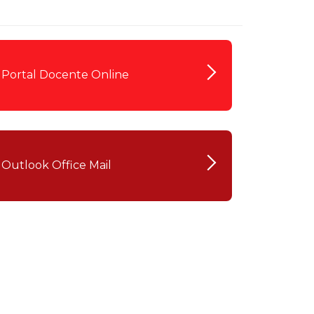
cadêmico
Portal Docente Online
zação
Outlook Office Mail