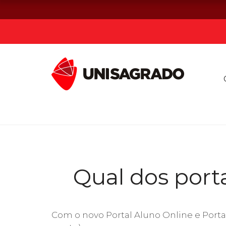
Já sou estuda
Graduação
Pós-graduação e MBA
Qual dos porta
Curta Duração
Vestibular
Com o novo Portal Aluno Online e Porta