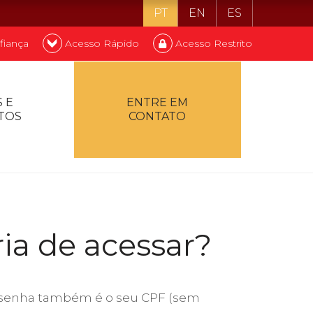
PT
EN
ES
fiança
Acesso Rápido
Acesso Restrito
o ser estudante
 E
ENTRE EM
TOS
CONTATO
ontualidade
ria de acessar?
 a senha também é o seu CPF (sem