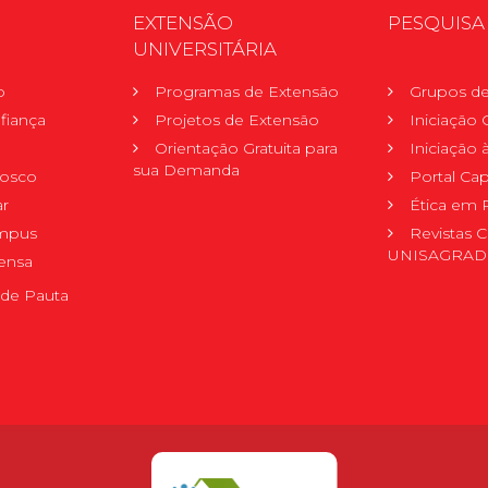
EXTENSÃO
PESQUISA
UNIVERSITÁRIA
o
Programas de Extensão
Grupos de
fiança
Projetos de Extensão
Iniciação C
Orientação Gratuita para
Iniciação
sua Demanda
nosco
Portal Ca
r
Ética em 
mpus
Revistas C
UNISAGRA
ensa
de Pauta