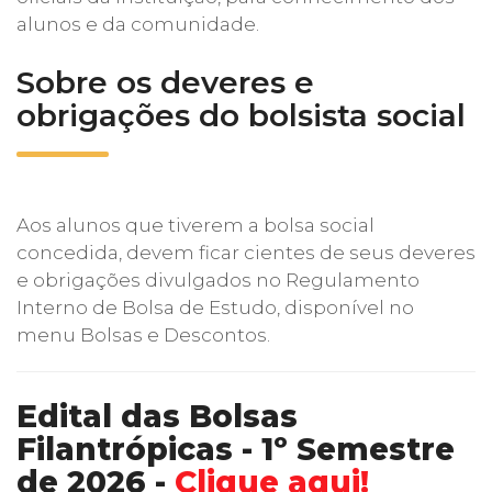
alunos e da comunidade.
Sobre os deveres e
obrigações do bolsista social
Aos alunos que tiverem a bolsa social
concedida, devem ficar cientes de seus deveres
e obrigações divulgados no Regulamento
Interno de Bolsa de Estudo, disponível no
menu Bolsas e Descontos.
Edital das Bolsas
Filantrópicas - 1º Semestre
de 2026 -
Clique aqui!