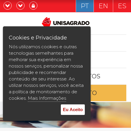
PT
EN
ES
Já sou estudande
Graduação
Cookies e Privacidade
CURSOS
Quero ser estudante
Nós utilizamos cookies e outras
Pós-graduação e MBA
tecnologias semelhantes para
ESTUDE AQUI
melhorar sua experiência em
Curta Duração
nossos serviços, personalizar nossa
publicidade e recomendar
BOLSAS E DESCONTOS
Vestibular
conteúdo de seu interesse. Ao
utilizar nossos serviços, você aceita
a política de monitoramento de
ENTRE EM CONTATO
2ª Graduação
cookies.
Mais Informações
Transferência
Eu Aceito
Reingresso