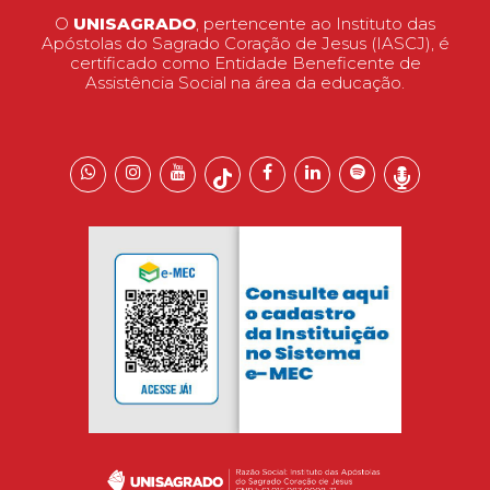
O
UNISAGRADO
, pertencente ao Instituto das
Apóstolas do Sagrado Coração de Jesus (IASCJ), é
certificado como Entidade Beneficente de
Assistência Social na área da educação.