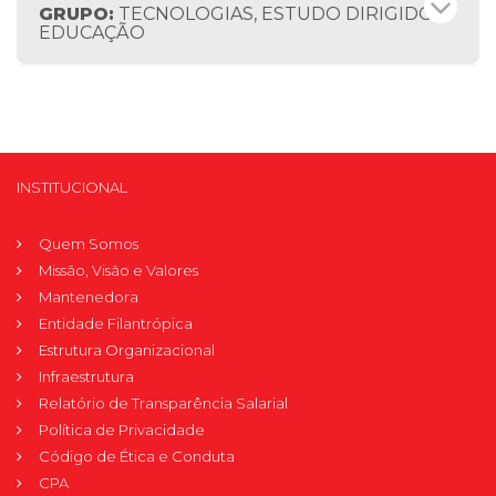
GRUPO:
TECNOLOGIAS, ESTUDO DIRIGIDO E
EDUCAÇÃO
INSTITUCIONAL
Quem Somos
Missão, Visão e Valores
Mantenedora
Entidade Filantrópica
Estrutura Organizacional
Infraestrutura
Relatório de Transparência Salarial
Política de Privacidade
Código de Ética e Conduta
CPA