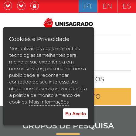
PT
EN
ES
Já sou estudande
Graduação
Cookies e Privacidade
CURSOS
Quero ser estudante
Nós utilizamos cookies e outras
Pós-graduação e MBA
tecnologias semelhantes para
ESTUDE AQUI
melhorar sua experiência em
Curta Duração
nossos serviços, personalizar nossa
publicidade e recomendar
BOLSAS E DESCONTOS
Vestibular
conteúdo de seu interesse. Ao
utilizar nossos serviços, você aceita
a política de monitoramento de
ENTRE EM CONTATO
2ª Graduação
cookies.
Mais Informações
Transferência
Eu Aceito
GRUPOS DE PESQUISA
Reingresso