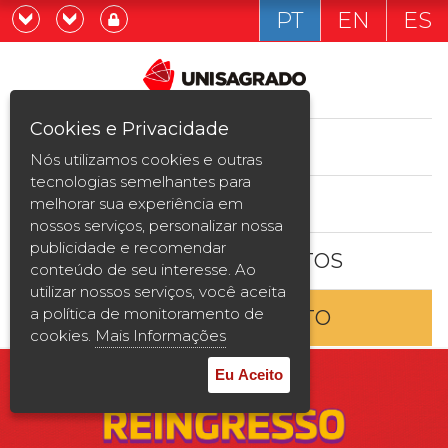
PT
EN
ES
Já sou estudande
Graduação
Cookies e Privacidade
CURSOS
Quero ser estudante
Nós utilizamos cookies e outras
Pós-graduação e MBA
tecnologias semelhantes para
ESTUDE AQUI
melhorar sua experiência em
Curta Duração
nossos serviços, personalizar nossa
publicidade e recomendar
BOLSAS E DESCONTOS
Vestibular
conteúdo de seu interesse. Ao
utilizar nossos serviços, você aceita
a política de monitoramento de
ENTRE EM CONTATO
2ª Graduação
cookies.
Mais Informações
Transferência
Eu Aceito
Reingresso