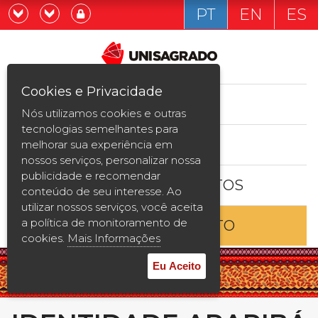
PT
EN
ES
Já sou estudande
Graduação
Cookies e Privacidade
CURSOS
Quero ser estudante
Nós utilizamos cookies e outras
Pós-graduação e MBA
tecnologias semelhantes para
ESTUDE AQUI
melhorar sua experiência em
Curta Duração
nossos serviços, personalizar nossa
publicidade e recomendar
BOLSAS E DESCONTOS
Vestibular
conteúdo de seu interesse. Ao
utilizar nossos serviços, você aceita
a política de monitoramento de
ENTRE EM CONTATO
2ª Graduação
cookies.
Mais Informações
Transferência
Eu Aceito
Reingresso