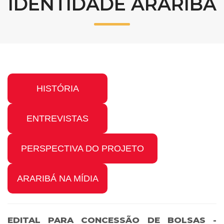
IDENTIDADE ARARIBÁ
Prouni
Desconto de pontualidade
Biblioteca
HISTÓRIA
Contatos
Calendário acadêmico
ENTREVISTAS
Internacionalização
PERSPECTIVA DO PROJETO
UATI
ARARIBÁ NA MÍDIA
EDITAL PARA CONCESSÃO DE BOLSAS -