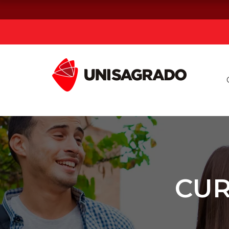
Já sou estuda
Graduação
Pós-graduação e MBA
Curta Duração
CUR
Vestibular