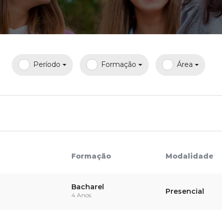
Calendário a
Período
Formação
Área
Internacionali
UATI
Formação
Modalidade
Bacharel
Presencial
4 Anos