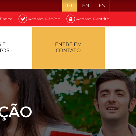
PT
EN
ES
fiança
Acesso Rápido
Acesso Restrito
o ser estudante
 E
ENTRE EM
TOS
CONTATO
ontualidade
AÇÃO