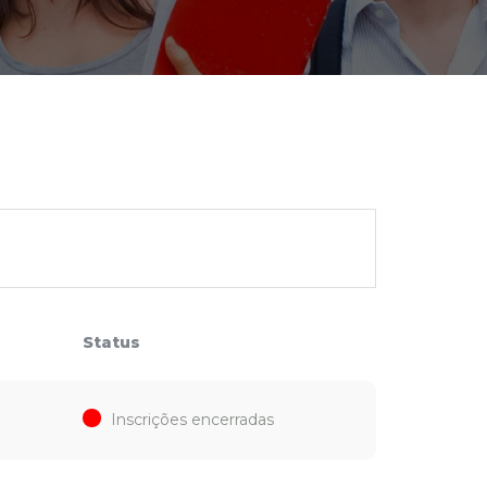
cadêmico
zação
Status
Inscrições encerradas