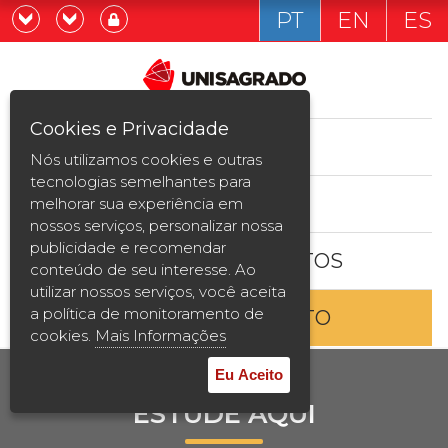
PT
EN
ES
Já sou estudande
Graduação
Cookies e Privacidade
CURSOS
Quero ser estudante
Nós utilizamos cookies e outras
Pós-graduação e MBA
tecnologias semelhantes para
ESTUDE AQUI
melhorar sua experiência em
Curta Duração
nossos serviços, personalizar nossa
publicidade e recomendar
BOLSAS E DESCONTOS
Vestibular
conteúdo de seu interesse. Ao
utilizar nossos serviços, você aceita
a política de monitoramento de
ENTRE EM CONTATO
2ª Graduação
cookies.
Mais Informações
Transferência
Eu Aceito
ESTUDE AQUI
Reingresso