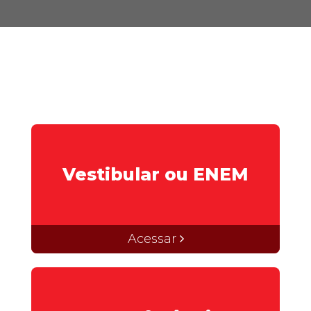
Prouni
Desconto de pontualidade
Biblioteca
Contatos
Calendário acadêmico
Vestibular ou ENEM
Internacionalização
UATI
Acessar