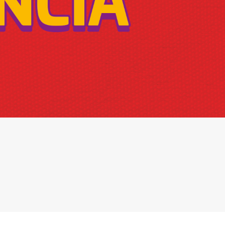
cadêmico
zação