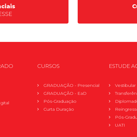
ciais
C
ESSE
RADO
CURSOS
ESTUDE A
GRADUAÇÃO - Presencial
Vestibula
GRADUAÇÃO - EaD
Transferên
Pós-Graduação
Diplomad
gital
Curta Duração
Reingress
Pós-Grad
UATI