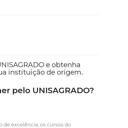
a o UNISAGRADO e obtenha
ua instituição de origem.
lher pelo UNISAGRADO?
de excelência, os cursos do