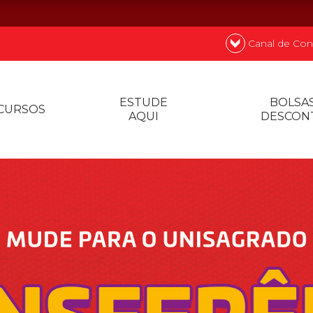
Canal de Con
nde
Quer
ESTUDE
BOLSAS
CURSOS
AQUI
DESCON
Prouni
Desconto de p
Biblioteca
Contatos