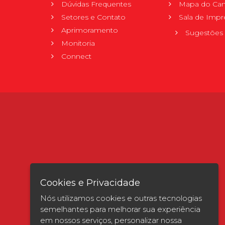
Dúvidas Frequentes
Mapa do Ca
Setores e Contato
Sala de Impr
Aprimoramento
Sugestões 
Monitoria
Connect
Cookies e Privacidade
Nós utilizamos cookies e outras tecnologias
semelhantes para melhorar sua experiência
em nossos serviços, personalizar nossa