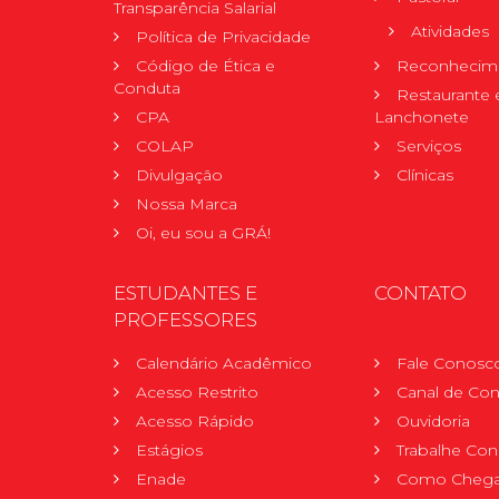
Transparência Salarial
Atividades
Política de Privacidade
Código de Ética e
Reconhecime
Conduta
Restaurante 
CPA
Lanchonete
COLAP
Serviços
Divulgação
Clínicas
Nossa Marca
Oi, eu sou a GRÁ!
ESTUDANTES E
CONTATO
PROFESSORES
Calendário Acadêmico
Fale Conosc
Acesso Restrito
Canal de Con
Acesso Rápido
Ouvidoria
Estágios
Trabalhe Co
Enade
Como Chega