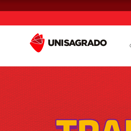
Já sou estuda
Graduação
Pós-graduação e MBA
Curta Duração
Vestibular