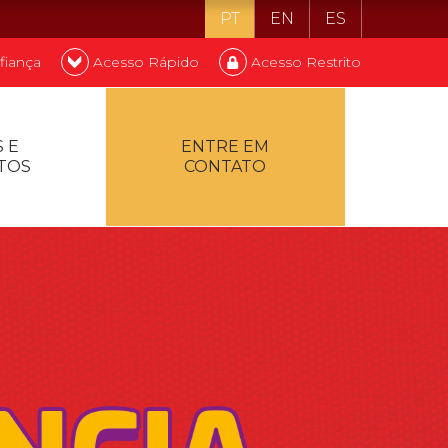
PT
EN
ES
fiança
Acesso Rápido
Acesso Restrito
o ser estudante
 E
ENTRE EM
TOS
CONTATO
ontualidade