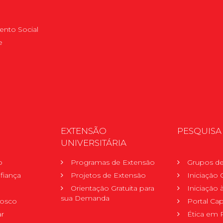
nto Social
e
EXTENSÃO
PESQUISA
UNIVERSITÁRIA
o
Programas de Extensão
Grupos de
fiança
Projetos de Extensão
Iniciação C
Orientação Gratuita para
Iniciação
sua Demanda
nosco
Portal Ca
r
Ética em 