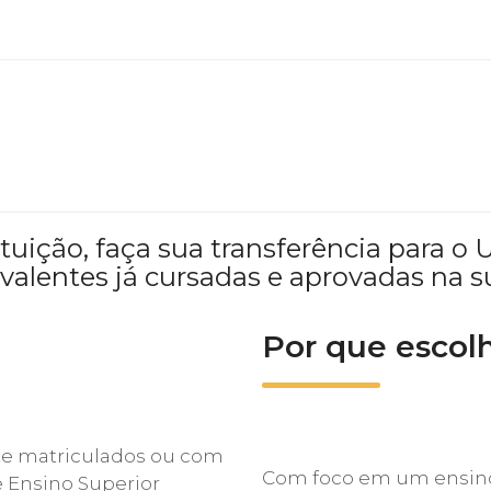
tituição, faça sua transferência par
valentes já cursadas e aprovadas na s
Por que esco
e matriculados ou com
Com foco em um ensino 
e Ensino Superior