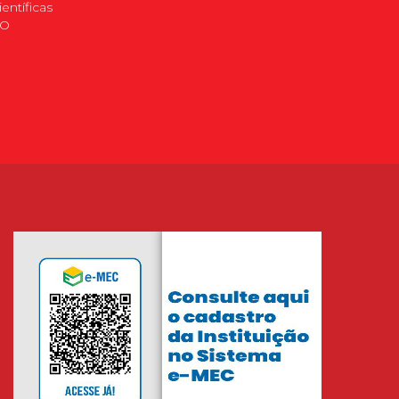
ientíficas
DO