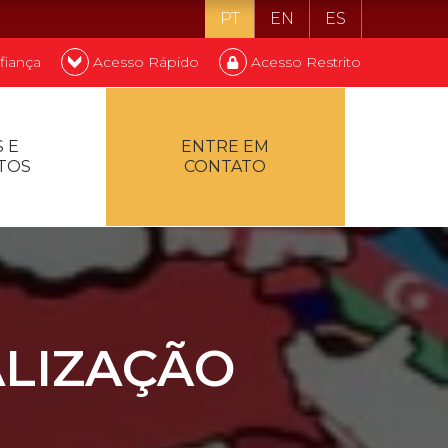
PT
EN
ES
fiança
Acesso Rápido
Acesso Restrito
o ser estudante
 E
ENTRE EM
TOS
CONTATO
ontualidade
ALIZAÇÃO