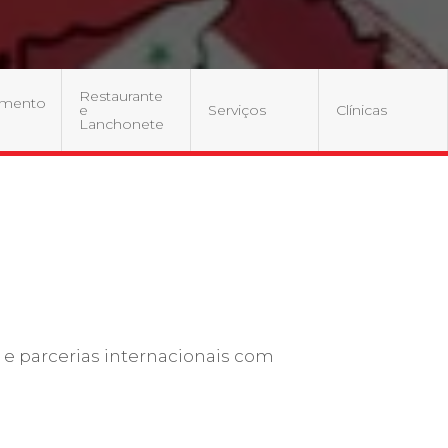
cadêmico
Restaurante
imento
e
Serviços
Clínicas
Lanchonete
zação
 e parcerias internacionais com