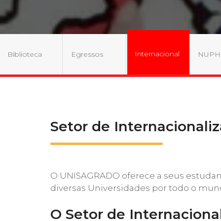
2ª Graduação
Internacional
Biblioteca
Egressos
NUPH
Transferência
Reingresso
Setor de Internacionali
O UNISAGRADO oferece a seus estudante
diversas Universidades por todo o mun
O Setor de Internaciona