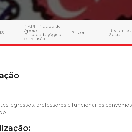
Calendário a
NAPI - Núcleo de
Apoio
Reconhec
IS
Pastoral
Psicopedagógico
Social
e Inclusão
Internacionali
UATI
zação
s, egressos, professores e funcionários convênios
do.
lização: