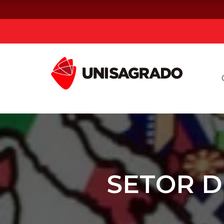
Já sou estuda
Graduação
Pós-graduação e MBA
Curta Duração
SETOR D
Vestibular