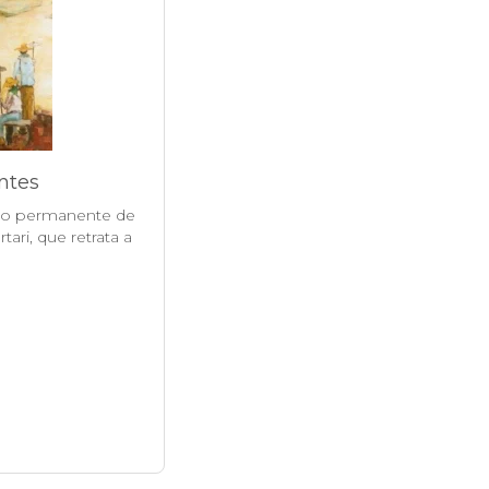
ntes
ção permanente de
tari, que retrata a