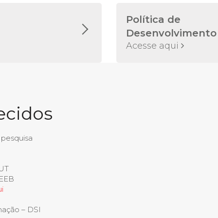
Política de
Desenvolvimento
Acesse aqui
ecidos
 pesquisa
MUT
 EEB
i
mação – DSI