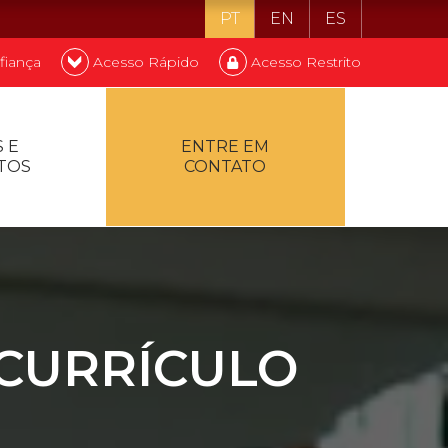
PT
EN
ES
fiança
Acesso Rápido
Acesso Restrito
o ser estudante
 E
ENTRE EM
TOS
CONTATO
ontualidade
 CURRÍCULO