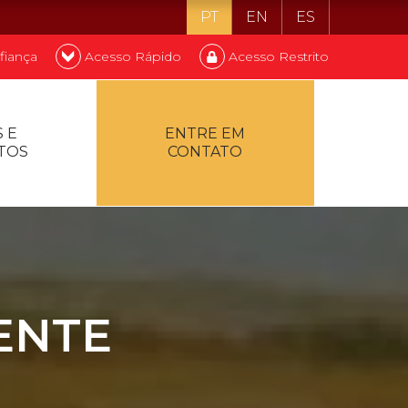
PT
EN
ES
fiança
Acesso Rápido
Acesso Restrito
o ser estudante
 E
ENTRE EM
TOS
CONTATO
ontualidade
ENTE