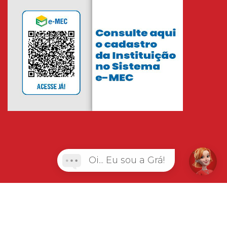
Oi... Eu sou a Grá!