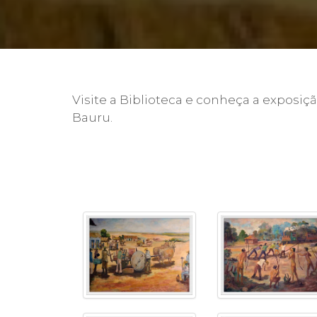
2ª Graduação
Visite a Biblioteca e conheça a exposiçã
Transferência
Bauru.
Reingresso