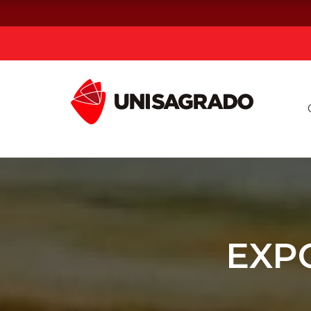
Já sou estuda
Graduação
Pós-graduação e MBA
Curta Duração
EXP
Vestibular