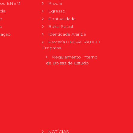
r ou ENEM
Prouni
cia
Egresso
o
Pontualidade
o
Bolsa Social
uação
Identidade Araribá
Parceria UNISAGRADO +
Empresa
Regulamento Interno
de Bolsas de Estudo
NOTÍCIAS