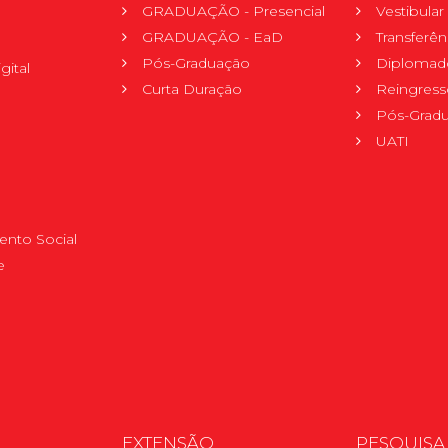
GRADUAÇÃO - Presencial
Vestibula
GRADUAÇÃO - EaD
Transferên
Pós-Graduação
Diplomad
gital
Curta Duração
Reingress
Pós-Grad
UATI
nto Social
e
EXTENSÃO
PESQUISA