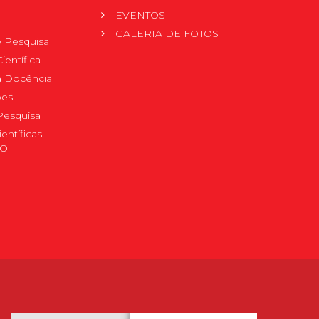
EVENTOS
GALERIA DE FOTOS
 Pesquisa
ientífica
 à Docência
pes
Pesquisa
ientíficas
DO