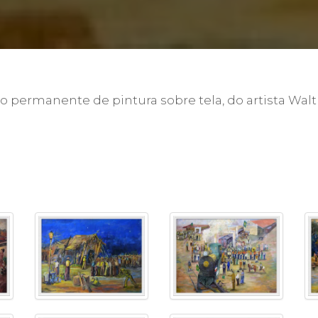
Calendário a
o permanente de pintura sobre tela, do artista Walth
Internacionali
UATI