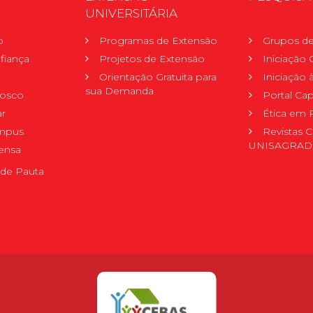
UNIVERSITÁRIA
o
Programas de Extensão
Grupos de
fiança
Projetos de Extensão
Iniciação C
Orientação Gratuita para
Iniciação
sua Demanda
nosco
Portal Ca
r
Ética em 
mpus
Revistas C
UNISAGRA
ensa
de Pauta