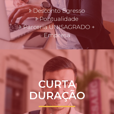
Desconto Egresso
Pontualidade
Parceria UNISAGRADO +
Empresa
CURTA
DURAÇÃO