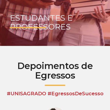
ESTUDANTES E
PROFESSORES
Depoimentos de
Egressos
#UNISAGRADO #EgressosDeSucesso