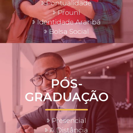
Pontualidade
Prouni
Identidade Araribá
Bolsa Social
PÓS-
GRADUAÇÃO
Presencial
A Distância