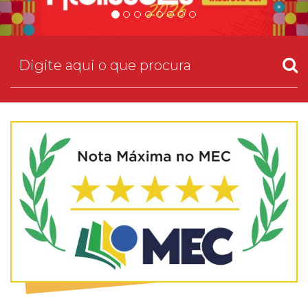
Prouni
Desconto de pontualidade
Biblioteca
Contatos
Calendário acadêmico
Internacionalização
UATI