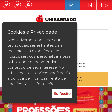
PT
EN
ES
Já sou estudande
Graduação
Cookies e Privacidade
CURSOS
Quero ser estudante
Nós utilizamos cookies e outras
Pós-graduação e MBA
tecnologias semelhantes para
ESTUDE AQUI
melhorar sua experiência em
Curta Duração
nossos serviços, personalizar nossa
publicidade e recomendar
BOLSAS E DESCONTOS
Vestibular
conteúdo de seu interesse. Ao
utilizar nossos serviços, você aceita
a política de monitoramento de
ENTRE EM CONTATO
2ª Graduação
cookies.
Mais Informações
Transferência
Eu Aceito
Reingresso