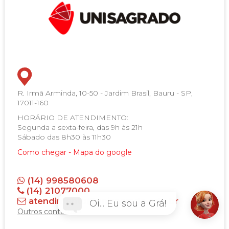
R. Irmã Arminda, 10-50 - Jardim Brasil, Bauru - SP,
17011-160
HORÁRIO DE ATENDIMENTO:
Segunda a sexta-feira, das 9h às 21h
Sábado das 8h30 às 11h30
Como chegar - Mapa do google
(14) 998580608
(14) 21077000
atendimento@unisagrado.edu.br
Oi... Eu sou a Grá!
Outros contatos >