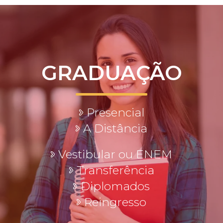
GRADUAÇÃO
Presencial
A Distância
Vestibular ou ENEM
Transferência
Diplomados
Reingresso