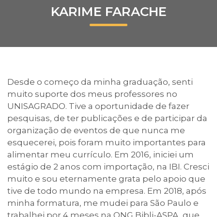
KARIME FARACHE
Prouni
Desconto de pontualidade
Biblioteca
Desde o começo da minha graduação, senti
Contatos
muito suporte dos meus professores no
UNISAGRADO. Tive a oportunidade de fazer
Calendário acadêmico
pesquisas, de ter publicações e de participar da
organização de eventos de que nunca me
Internacionalização
esquecerei, pois foram muito importantes para
alimentar meu currículo. Em 2016, iniciei um
UATI
estágio de 2 anos com importação, na IBI. Cresci
muito e sou eternamente grata pelo apoio que
tive de todo mundo na empresa. Em 2018, após
minha formatura, me mudei para São Paulo e
trabalhei por 4 meses na ONG Bibli-ASPA, que