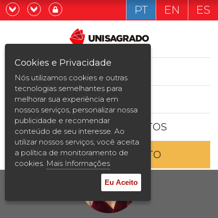
PT
EN
ES
Já sou estudande
Graduação
Cookies e Privacidade
CURSOS
Quero ser estudante
Nós utilizamos cookies e outras
Pós-graduação e MBA
tecnologias semelhantes para
ESTUDE AQUI
melhorar sua experiência em
Curta Duração
nossos serviços, personalizar nossa
publicidade e recomendar
BOLSAS E DESCONTOS
Vestibular
conteúdo de seu interesse. Ao
utilizar nossos serviços, você aceita
a política de monitoramento de
ENTRE EM CONTATO
2ª Graduação
cookies.
Mais Informações
Transferência
Eu Aceito
Reingresso