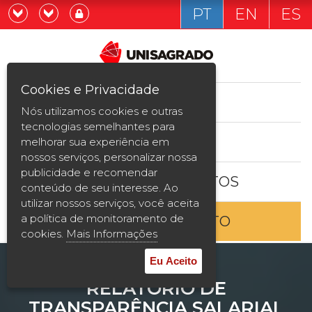
PT
EN
ES
Já sou estudande
Graduação
Cookies e Privacidade
CURSOS
Quero ser estudante
Nós utilizamos cookies e outras
Pós-graduação e MBA
tecnologias semelhantes para
ESTUDE AQUI
melhorar sua experiência em
Curta Duração
nossos serviços, personalizar nossa
publicidade e recomendar
BOLSAS E DESCONTOS
Vestibular
conteúdo de seu interesse. Ao
utilizar nossos serviços, você aceita
a política de monitoramento de
ENTRE EM CONTATO
2ª Graduação
cookies.
Mais Informações
Transferência
Eu Aceito
RELATÓRIO DE
Reingresso
TRANSPARÊNCIA SALARIAL