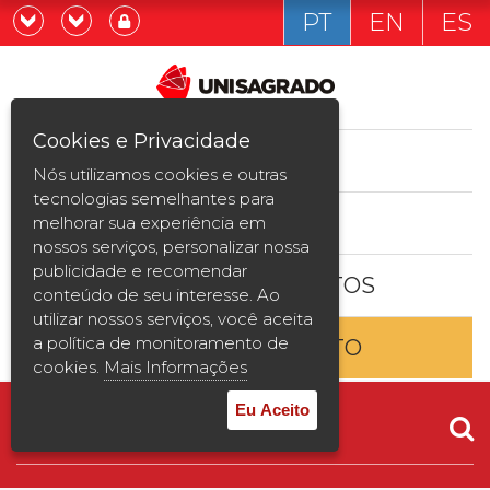
PT
EN
ES
Já sou estudande
Graduação
Cookies e Privacidade
CURSOS
Quero ser estudante
Nós utilizamos cookies e outras
Pós-graduação e MBA
tecnologias semelhantes para
ESTUDE AQUI
melhorar sua experiência em
Curta Duração
nossos serviços, personalizar nossa
publicidade e recomendar
BOLSAS E DESCONTOS
Vestibular
conteúdo de seu interesse. Ao
utilizar nossos serviços, você aceita
a política de monitoramento de
ENTRE EM CONTATO
2ª Graduação
cookies.
Mais Informações
Transferência
Eu Aceito
Reingresso