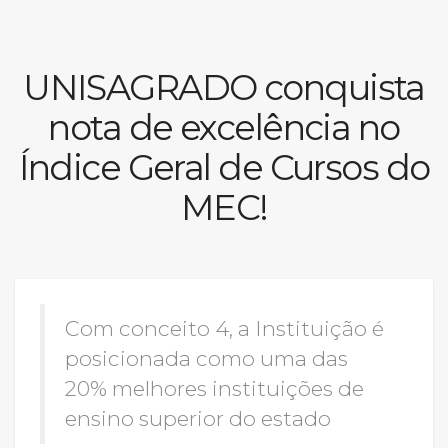
Prouni
UNISAGRADO conquista
Desconto de pontualidade
nota de excelência no
Biblioteca
Índice Geral de Cursos do
Contatos
MEC!
Calendário acadêmico
Internacionalização
Com conceito 4, a Instituição é
UATI
posicionada como uma das
20% melhores instituições de
ensino superior do estado