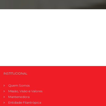
Prouni
Desconto de pontualidade
Biblioteca
Contatos
Calendário acadêmico
Internacionalização
INSTITUCIONAL
UATI
Quem Somos
Missão, Visão e Valores
Mantenedora
Entidade Filantrópica