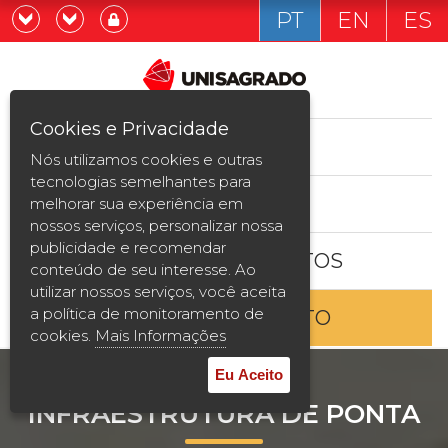
PT
EN
ES
Já sou estudande
Graduação
Cookies e Privacidade
CURSOS
Quero ser estudante
Nós utilizamos cookies e outras
Pós-graduação e MBA
tecnologias semelhantes para
ESTUDE AQUI
melhorar sua experiência em
Curta Duração
nossos serviços, personalizar nossa
publicidade e recomendar
BOLSAS E DESCONTOS
Vestibular
conteúdo de seu interesse. Ao
utilizar nossos serviços, você aceita
a política de monitoramento de
ENTRE EM CONTATO
2ª Graduação
cookies.
Mais Informações
Transferência
Eu Aceito
INFRAESTRUTURA DE PONTA
Reingresso