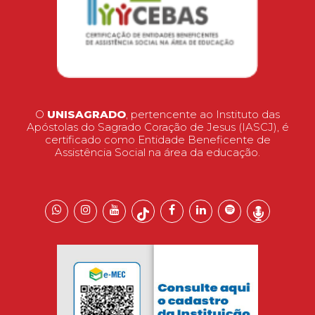
O
UNISAGRADO
, pertencente ao Instituto das
Apóstolas do Sagrado Coração de Jesus (IASCJ), é
certificado como Entidade Beneficente de
Assistência Social na área da educação.