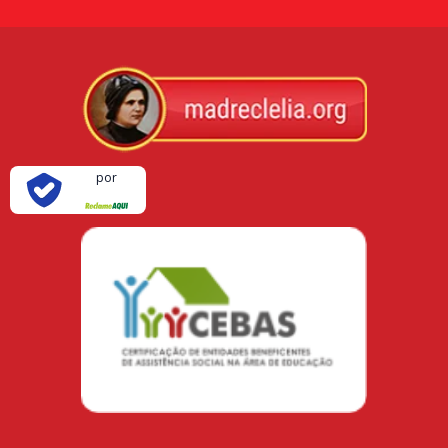
Verificada
por