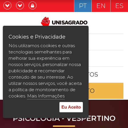
PT
EN
ES
Já sou estudande
Graduação
Cookies e Privacidade
CURSOS
Quero ser estudante
Nós utilizamos cookies e outras
Pós-graduação e MBA
tecnologias semelhantes para
ESTUDE AQUI
melhorar sua experiência em
Curta Duração
nossos serviços, personalizar nossa
publicidade e recomendar
BOLSAS E DESCONTOS
Vestibular
conteúdo de seu interesse. Ao
utilizar nossos serviços, você aceita
a política de monitoramento de
ENTRE EM CONTATO
2ª Graduação
cookies.
Mais Informações
Transferência
Eu Aceito
PSICOLOGIA - VESPERTINO
Reingresso