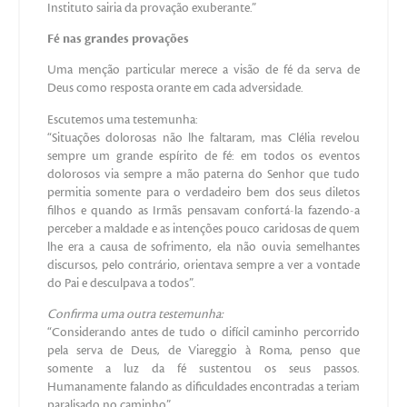
Instituto sairia da provação exuberante.”
Fé nas grandes provações
Uma menção particular merece a visão de fé da serva de
Deus como resposta orante em cada adversidade.
Escutemos uma testemunha:
“Situações dolorosas não lhe faltaram, mas Clélia revelou
sempre um grande espírito de fé: em todos os eventos
dolorosos via sempre a mão paterna do Senhor que tudo
permitia somente para o verdadeiro bem dos seus diletos
filhos e quando as Irmãs pensavam confortá-la fazendo-a
perceber a maldade e as intenções pouco caridosas de quem
lhe era a causa de sofrimento, ela não ouvia semelhantes
discursos, pelo contrário, orientava sempre a ver a vontade
do Pai e desculpava a todos”.
Confirma uma outra testemunha:
“Considerando antes de tudo o difícil caminho percorrido
pela serva de Deus, de Viareggio à Roma, penso que
somente a luz da fé sustentou os seus passos.
Humanamente falando as dificuldades encontradas a teriam
paralisado no caminho”.