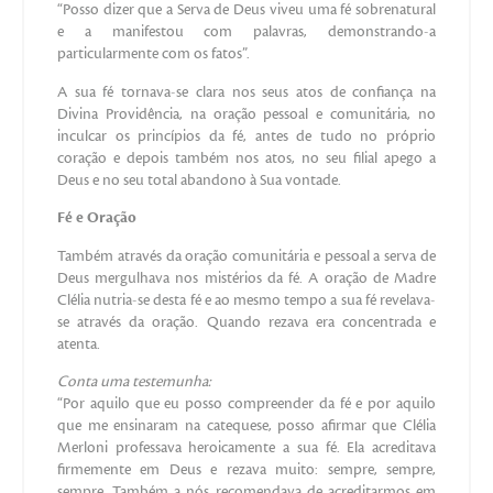
“Posso dizer que a Serva de Deus viveu uma fé sobrenatural
e a manifestou com palavras, demonstrando-a
particularmente com os fatos”.
A sua fé tornava-se clara nos seus atos de confiança na
Divina Providência, na oração pessoal e comunitária, no
inculcar os princípios da fé, antes de tudo no próprio
coração e depois também nos atos, no seu filial apego a
Deus e no seu total abandono à Sua vontade.
Fé e Oração
Também através da oração comunitária e pessoal a serva de
Deus mergulhava nos mistérios da fé. A oração de Madre
Clélia nutria-se desta fé e ao mesmo tempo a sua fé revelava-
se através da oração. Quando rezava era concentrada e
atenta.
Conta uma testemunha:
“Por aquilo que eu posso compreender da fé e por aquilo
que me ensinaram na catequese, posso afirmar que Clélia
Merloni professava heroicamente a sua fé. Ela acreditava
firmemente em Deus e rezava muito: sempre, sempre,
sempre. Também a nós recomendava de acreditarmos em