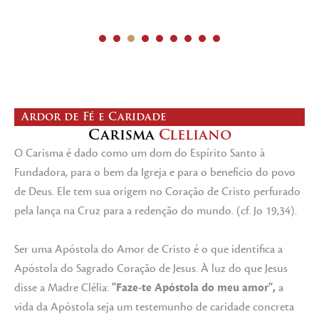
1
2
3
4
5
6
7
8
9
Ardor de Fé e Caridade
Carisma
Cleliano
O Carisma é dado como um dom do Espírito Santo à
Fundadora, para o bem da Igreja e para o benefício do povo
de Deus. Ele tem sua origem no Coração de Cristo perfurado
pela lança na Cruz para a redenção do mundo. (cf. Jo 19,34).
Ser uma Apóstola do Amor de Cristo é o que identifica a
Apóstola do Sagrado Coração de Jesus. À luz do que Jesus
disse a Madre Clélia:
"Faze-te Apóstola do meu amor",
a
vida da Apóstola seja um testemunho de caridade concreta