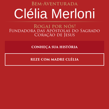
Bem-Aventurada
Clélia Merloni
Rogai por nós!
Fundadora das Apóstolas do Sagrado
Coração de Jesus
CONHEÇA SUA HISTÓRIA
REZE COM MADRE CLÉLIA
Vida
Obra
Espiritualid
Viveu na Itália
Construiu uma obra
Olhando para Jesus,