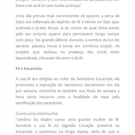
Deus e de amá-lo com todas as forças”.
Uma das provas mais convincentes de quanto a serva de
Deus era inflamada do espírito de fé a temos no fato que,
acamada e já sem forças, ia ao coreto ao qual tinha acesso
pelo seu próprio quarto para permanecer longo tempo
com Jesus. No grande silêncio da noite, à sombra da luz do
sacrário, passava horas e horas em contínua oração. As
orações que recitava na presença das Irmãs eram
espontâneas, vibravam de amor e de fé.
Fé e Eucaristia
A sua fé era dirigida ao culto da Santíssima Eucaristia; ela
prescreveu a exposição do Santíssimo Sacramento um dia
por semana; mantinha-se também nos finais de semana a
hora santa noturna com a finalidade de rezar pela
santificação dos sacerdotes.
Conta uma testemunha:
“Lembro da Madre como uma grande mulher de fé.
Somente a sua fé no Sagrado Coração, presente na
Eucaristia, a sustentou na longa espera, certa de que o