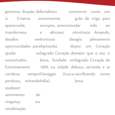
(1861-1930) com
de amor que se
teve a coragem de
generosa doação de
fortaleceu nos
morrer como um
si. Criativa e
continentes
grão de trigo para
apaixonada,
europeu, americano
dar vida ao
transformou
e africano: o
Instituto. Amando,
desafios em
Instituto das
agiu plenamente
oportunidades para
Apóstolas do
por um Coração
ajudar os
Sagrado Coração de
maior que o seu: o
necessitados.
Jesus, fundado em
Sagrado Coração de
Extremamente
1894 na cidade de
Jesus, servindo e se
caridosa, sempre
Viareggio (Lucca-
sacrificando como
perdoou, evitando
Itália).
Jesus.
qualquer
sentimento de
vingança ou
condenação.