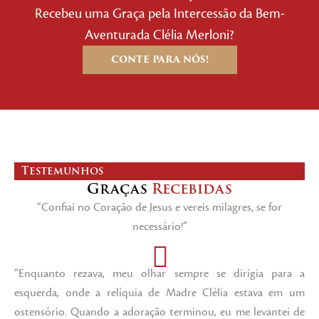
Recebeu uma Graça pela Intercessão da Bem-
Aventurada Clélia Merloni?
CONTE PARA NÓS!
Testemunhos
Graças
Recebidas
“Confiai no Coração de Jesus e vereis milagres, se for
necessário!”
“Enquanto rezava, meu olhar sempre se dirigia para a
esquerda, onde a relíquia de Madre Clélia estava em um
ostensório. Quando a adoração terminou, eu me levantei de