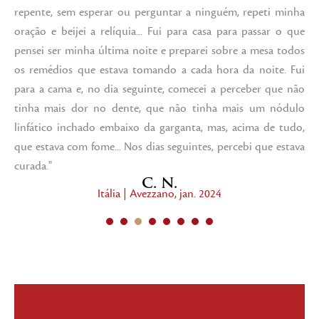
repente, sem esperar ou perguntar a ninguém, repeti minha
oração e beijei a relíquia... Fui para casa para passar o que
pensei ser minha última noite e preparei sobre a mesa todos
os remédios que estava tomando a cada hora da noite. Fui
para a cama e, no dia seguinte, comecei a perceber que não
tinha mais dor no dente, que não tinha mais um nódulo
linfático inchado embaixo da garganta, mas, acima de tudo,
que estava com fome... Nos dias seguintes, percebi que estava
curada."
C. N.
Itália | Avezzano, jan. 2024
1
2
3
4
5
6
7
8