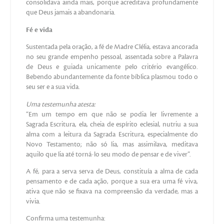
consolidava ainda mais, porque acreditava profundamente
que Deus jamais a abandonaria.
Fé e vida
Sustentada pela oração, a fé de Madre Clélia, estava ancorada
no seu grande empenho pessoal, assentada sobre a Palavra
de Deus e guiada unicamente pelo critério evangélico.
Bebendo abundantemente da fonte bíblica plasmou todo o
seu ser e a sua vida.
Uma testemunha atesta:
“Em um tempo em que não se podia ler livremente a
Sagrada Escritura, ela, cheia de espírito eclesial, nutriu a sua
alma com a leitura da Sagrada Escritura, especialmente do
Novo Testamento; não só lia, mas assimilava, meditava
aquilo que lia até torná-lo seu modo de pensar e de viver”.
A fé, para a serva serva de Deus, constituía a alma de cada
pensamento e de cada ação, porque a sua era uma fé viva,
ativa que não se fixava na compreensão da verdade, mas a
vivia.
Confirma uma testemunha: