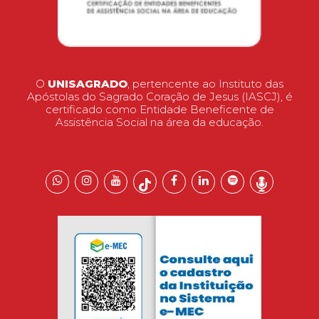
O
UNISAGRADO
, pertencente ao Instituto das
Apóstolas do Sagrado Coração de Jesus (IASCJ), é
certificado como Entidade Beneficente de
Assistência Social na área da educação.