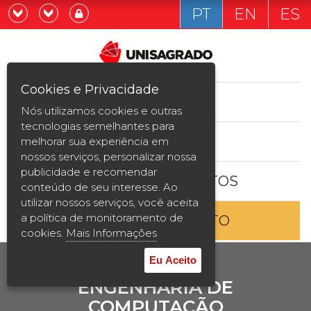
PT
EN
ES
Já sou estudande
Graduação
Cookies e Privacidade
CURSOS
Quero ser estudante
Nós utilizamos cookies e outras
Pós-graduação e MBA
tecnologias semelhantes para
ESTUDE AQUI
melhorar sua experiência em
Curta Duração
nossos serviços, personalizar nossa
publicidade e recomendar
BOLSAS E DESCONTOS
Vestibular
conteúdo de seu interesse. Ao
utilizar nossos serviços, você aceita
a política de monitoramento de
ENTRE EM CONTATO
2ª Graduação
cookies.
Mais Informações
Transferência
Eu Aceito
ENGENHARIA DE
Reingresso
COMPUTAÇÃO