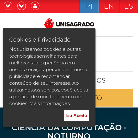
PT
EN
ES
Já sou estudande
Graduação
Cookies e Privacidade
CURSOS
Quero ser estudante
Nós utilizamos cookies e outras
Pós-graduação e MBA
tecnologias semelhantes para
ESTUDE AQUI
melhorar sua experiência em
Curta Duração
nossos serviços, personalizar nossa
publicidade e recomendar
BOLSAS E DESCONTOS
Vestibular
conteúdo de seu interesse. Ao
utilizar nossos serviços, você aceita
a política de monitoramento de
ENTRE EM CONTATO
2ª Graduação
cookies.
Mais Informações
Transferência
Eu Aceito
CIÊNCIA DA COMPUTAÇÃO -
Reingresso
NOTURNO