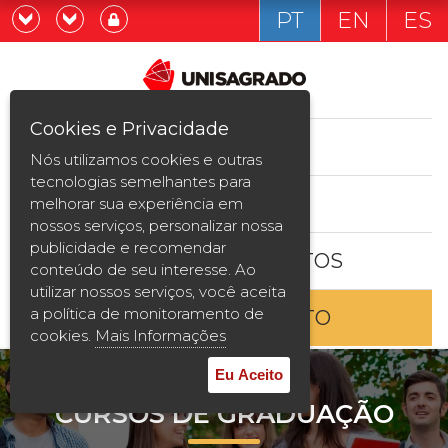
PT
EN
ES
Já sou estudande
Graduação
Cookies e Privacidade
CURSOS
Quero ser estudante
Nós utilizamos cookies e outras
Pós-graduação e MBA
tecnologias semelhantes para
ESTUDE AQUI
melhorar sua experiência em
Curta Duração
nossos serviços, personalizar nossa
publicidade e recomendar
BOLSAS E DESCONTOS
Vestibular
conteúdo de seu interesse. Ao
utilizar nossos serviços, você aceita
a política de monitoramento de
ENTRE EM CONTATO
2ª Graduação
cookies.
Mais Informações
Transferência
Eu Aceito
CURSOS DE GRADUAÇÃO
Reingresso