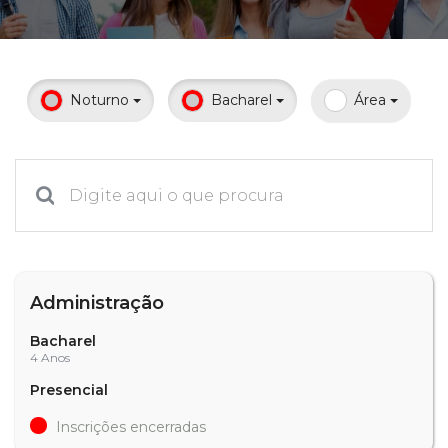
Prouni
Desconto de pontualidade
Noturno
Bacharel
Área
Biblioteca
Contatos
Calendário acadêmico
Internacionalização
Administração
UATI
Bacharel
4 Anos
Presencial
Inscrições encerradas