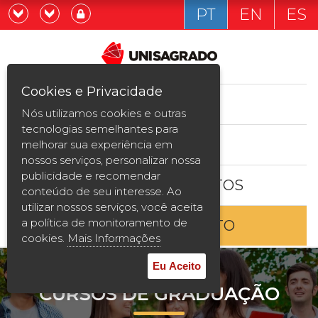
PT
EN
ES
Já sou estudande
Graduação
Cookies e Privacidade
CURSOS
Quero ser estudante
Nós utilizamos cookies e outras
Pós-graduação e MBA
tecnologias semelhantes para
ESTUDE AQUI
melhorar sua experiência em
Curta Duração
nossos serviços, personalizar nossa
publicidade e recomendar
BOLSAS E DESCONTOS
Vestibular
conteúdo de seu interesse. Ao
utilizar nossos serviços, você aceita
a política de monitoramento de
ENTRE EM CONTATO
2ª Graduação
cookies.
Mais Informações
Transferência
Eu Aceito
CURSOS DE GRADUAÇÃO
Reingresso