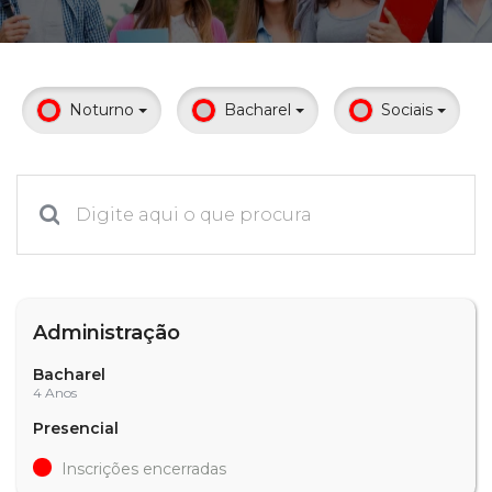
Prouni
Desconto de pontualidade
Noturno
Bacharel
Sociais
Biblioteca
Contatos
Calendário acadêmico
Internacionalização
Administração
UATI
Bacharel
4 Anos
Presencial
Inscrições encerradas