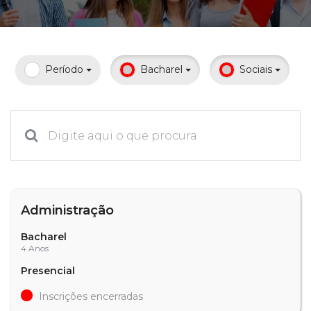
Prouni
Desconto de pontualidade
Período
Bacharel
Sociais
Biblioteca
Contatos
Calendário acadêmico
Internacionalização
Administração
UATI
Bacharel
4 Anos
Presencial
Inscrições encerradas