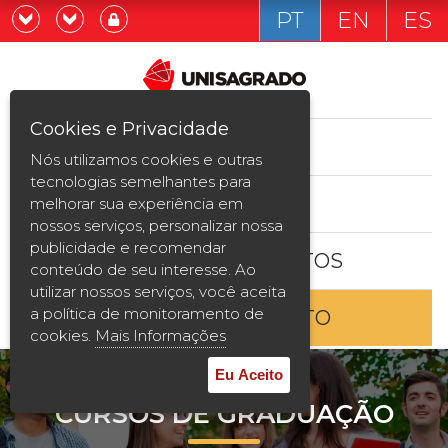
PT
EN
ES
Já sou estudande
Graduação
Cookies e Privacidade
CURSOS
Quero ser estudante
Nós utilizamos cookies e outras
Pós-graduação e MBA
tecnologias semelhantes para
ESTUDE AQUI
melhorar sua experiência em
Curta Duração
nossos serviços, personalizar nossa
publicidade e recomendar
BOLSAS E DESCONTOS
Vestibular
conteúdo de seu interesse. Ao
utilizar nossos serviços, você aceita
a política de monitoramento de
ENTRE EM CONTATO
2ª Graduação
cookies.
Mais Informações
Transferência
Eu Aceito
CURSOS DE GRADUAÇÃO
Reingresso