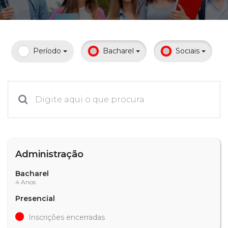
Prouni
Desconto de pontualidade
Período
Bacharel
Sociais
Biblioteca
Contatos
Calendário acadêmico
Internacionalização
Administração
UATI
Bacharel
4 Anos
Presencial
Inscrições encerradas