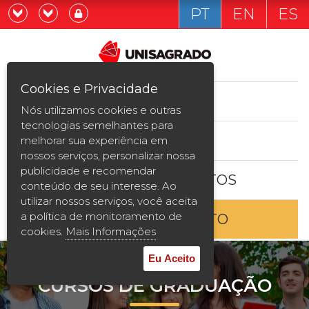
PT
EN
ES
Já sou estudande
Graduação
Cookies e Privacidade
CURSOS
Quero ser estudante
Nós utilizamos cookies e outras
Pós-graduação e MBA
tecnologias semelhantes para
ESTUDE AQUI
melhorar sua experiência em
Curta Duração
nossos serviços, personalizar nossa
publicidade e recomendar
BOLSAS E DESCONTOS
Vestibular
conteúdo de seu interesse. Ao
utilizar nossos serviços, você aceita
a política de monitoramento de
ENTRE EM CONTATO
2ª Graduação
cookies.
Mais Informações
Transferência
Eu Aceito
CURSOS DE GRADUAÇÃO
Reingresso