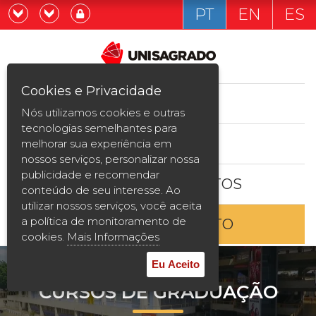
PT
EN
ES
Já sou estudande
Graduação
Cookies e Privacidade
CURSOS
Quero ser estudante
Nós utilizamos cookies e outras
Pós-graduação e MBA
tecnologias semelhantes para
ESTUDE AQUI
melhorar sua experiência em
Curta Duração
nossos serviços, personalizar nossa
publicidade e recomendar
BOLSAS E DESCONTOS
Vestibular
conteúdo de seu interesse. Ao
utilizar nossos serviços, você aceita
a política de monitoramento de
ENTRE EM CONTATO
2ª Graduação
cookies.
Mais Informações
Transferência
Eu Aceito
CURSOS DE GRADUAÇÃO
Reingresso