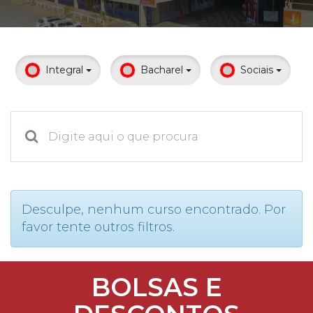
Prouni
Desconto de pontualidade
Integral
Bacharel
Sociais
Biblioteca
Contatos
Calendário acadêmico
Internacionalização
Desculpe, nenhum curso encontrado. Por
favor tente outros filtros.
UATI
BOLSAS E