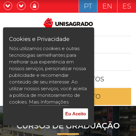
PT
EN
ES
Já sou estudande
Graduação
Cookies e Privacidade
CURSOS
Quero ser estudante
Nós utilizamos cookies e outras
Pós-graduação e MBA
tecnologias semelhantes para
ESTUDE AQUI
melhorar sua experiência em
Curta Duração
nossos serviços, personalizar nossa
publicidade e recomendar
BOLSAS E DESCONTOS
Vestibular
conteúdo de seu interesse. Ao
utilizar nossos serviços, você aceita
a política de monitoramento de
ENTRE EM CONTATO
2ª Graduação
cookies.
Mais Informações
Transferência
Eu Aceito
CURSOS DE GRADUAÇÃO
Reingresso