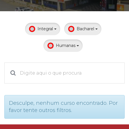
Prouni
Desconto de pontualidade
Integral
Bacharel
Biblioteca
Humanas
Contatos
Calendário acadêmico
Internacionalização
UATI
Desculpe, nenhum curso encontrado. Por
favor tente outros filtros.