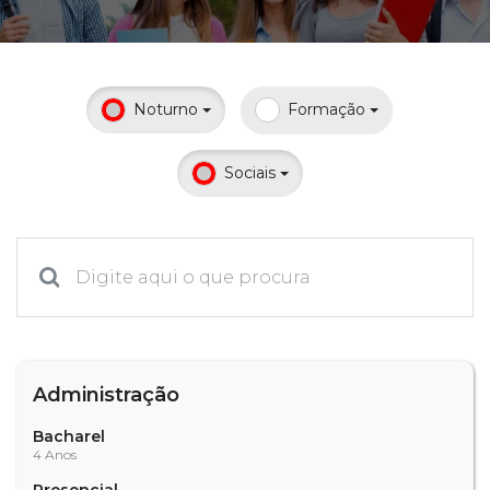
Prouni
Desconto de pontualidade
Noturno
Formação
Biblioteca
Sociais
Contatos
Calendário acadêmico
Internacionalização
UATI
Administração
Bacharel
4 Anos
Presencial