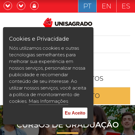
PT
EN
ES
Já sou estudande
Graduação
Cookies e Privacidade
CURSOS
Quero ser estudante
Nós utilizamos cookies e outras
Pós-graduação e MBA
tecnologias semelhantes para
ESTUDE AQUI
melhorar sua experiência em
Curta Duração
nossos serviços, personalizar nossa
publicidade e recomendar
BOLSAS E DESCONTOS
Vestibular
conteúdo de seu interesse. Ao
utilizar nossos serviços, você aceita
a política de monitoramento de
ENTRE EM CONTATO
2ª Graduação
cookies.
Mais Informações
Transferência
Eu Aceito
CURSOS DE GRADUAÇÃO
Reingresso