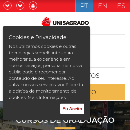
PT
EN
ES
Já sou estudande
Graduação
Cookies e Privacidade
CURSOS
Quero ser estudante
Nós utilizamos cookies e outras
Pós-graduação e MBA
tecnologias semelhantes para
ESTUDE AQUI
melhorar sua experiência em
Curta Duração
nossos serviços, personalizar nossa
publicidade e recomendar
BOLSAS E DESCONTOS
Vestibular
conteúdo de seu interesse. Ao
utilizar nossos serviços, você aceita
a política de monitoramento de
ENTRE EM CONTATO
2ª Graduação
cookies.
Mais Informações
Transferência
Eu Aceito
CURSOS DE GRADUAÇÃO
Reingresso