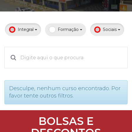
Prouni
Desconto de pontualidade
Integral
Formação
Sociais
Biblioteca
Contatos
Calendário acadêmico
Internacionalização
Desculpe, nenhum curso encontrado. Por
favor tente outros filtros.
UATI
BOLSAS E