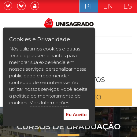
PT
EN
ES
Já sou estudande
Graduação
Cookies e Privacidade
CURSOS
Quero ser estudante
Nós utilizamos cookies e outras
Pós-graduação e MBA
tecnologias semelhantes para
ESTUDE AQUI
melhorar sua experiência em
Curta Duração
nossos serviços, personalizar nossa
publicidade e recomendar
BOLSAS E DESCONTOS
Vestibular
conteúdo de seu interesse. Ao
utilizar nossos serviços, você aceita
a política de monitoramento de
ENTRE EM CONTATO
2ª Graduação
cookies.
Mais Informações
Transferência
Eu Aceito
CURSOS DE GRADUAÇÃO
Reingresso