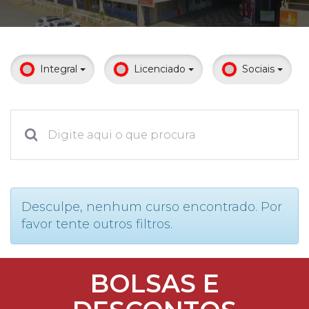
Prouni
Desconto de pontualidade
Integral
Licenciado
Sociais
Biblioteca
Contatos
Calendário acadêmico
Internacionalização
Desculpe, nenhum curso encontrado. Por
favor tente outros filtros.
UATI
BOLSAS E