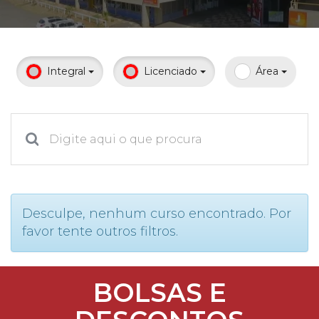
Prouni
Desconto de pontualidade
Integral
Licenciado
Área
Biblioteca
Contatos
Calendário acadêmico
Internacionalização
Desculpe, nenhum curso encontrado. Por
favor tente outros filtros.
UATI
BOLSAS E