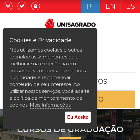
PT
EN
ES
Já sou estudande
Graduação
Cookies e Privacidade
CURSOS
Quero ser estudante
Nós utilizamos cookies e outras
Pós-graduação e MBA
tecnologias semelhantes para
ESTUDE AQUI
melhorar sua experiência em
Curta Duração
nossos serviços, personalizar nossa
publicidade e recomendar
BOLSAS E DESCONTOS
Vestibular
conteúdo de seu interesse. Ao
utilizar nossos serviços, você aceita
a política de monitoramento de
ENTRE EM CONTATO
2ª Graduação
cookies.
Mais Informações
Transferência
Eu Aceito
CURSOS DE GRADUAÇÃO
Reingresso