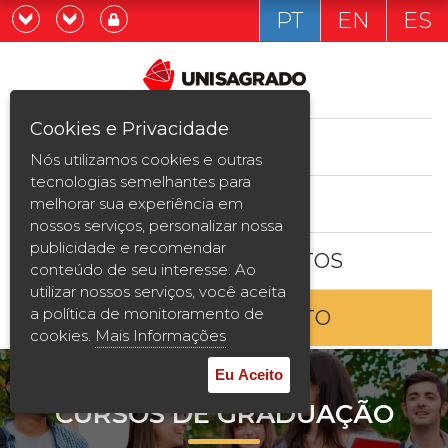
PT
EN
ES
Já sou estudande
Graduação
Cookies e Privacidade
CURSOS
Quero ser estudante
Nós utilizamos cookies e outras
Pós-graduação e MBA
tecnologias semelhantes para
ESTUDE AQUI
melhorar sua experiência em
Curta Duração
nossos serviços, personalizar nossa
publicidade e recomendar
BOLSAS E DESCONTOS
Vestibular
conteúdo de seu interesse. Ao
utilizar nossos serviços, você aceita
a política de monitoramento de
ENTRE EM CONTATO
2ª Graduação
cookies.
Mais Informações
Transferência
Eu Aceito
CURSOS DE GRADUAÇÃO
Reingresso