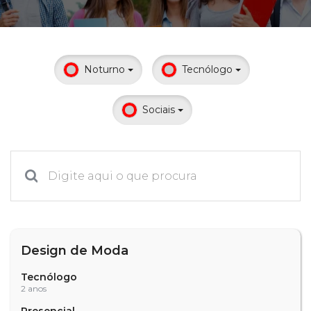
Prouni
Desconto de pontualidade
Noturno
Tecnólogo
Biblioteca
Sociais
Contatos
Calendário acadêmico
Internacionalização
UATI
Design de Moda
Tecnólogo
2 anos
Presencial