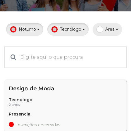
Prouni
Desconto de pontualidade
Noturno
Tecnólogo
Área
Biblioteca
Contatos
Calendário acadêmico
Internacionalização
Design de Moda
UATI
Tecnólogo
2 anos
Presencial
Inscrições encerradas