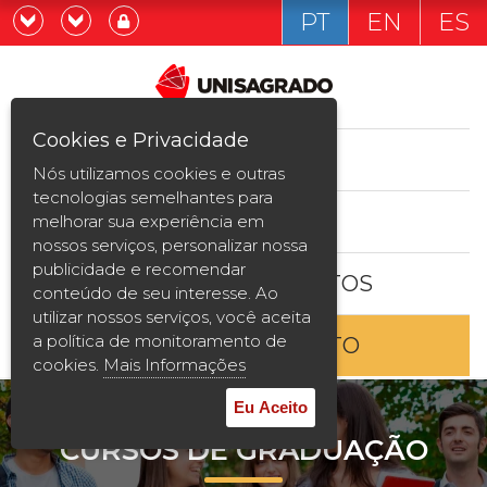
PT
EN
ES
Já sou estudande
Graduação
Cookies e Privacidade
CURSOS
Quero ser estudante
Nós utilizamos cookies e outras
Pós-graduação e MBA
tecnologias semelhantes para
ESTUDE AQUI
melhorar sua experiência em
Curta Duração
nossos serviços, personalizar nossa
publicidade e recomendar
BOLSAS E DESCONTOS
Vestibular
conteúdo de seu interesse. Ao
utilizar nossos serviços, você aceita
a política de monitoramento de
ENTRE EM CONTATO
2ª Graduação
cookies.
Mais Informações
Transferência
Eu Aceito
CURSOS DE GRADUAÇÃO
Reingresso