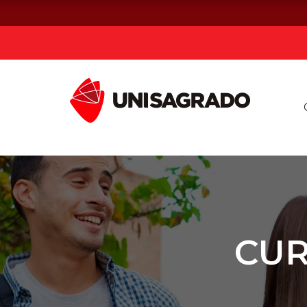
Já sou estuda
Graduação
Pós-graduação e MBA
Curta Duração
CUR
Vestibular