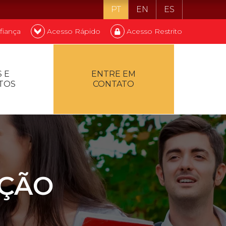
PT
EN
ES
fiança
Acesso Rápido
Acesso Restrito
o ser estudante
 E
ENTRE EM
TOS
CONTATO
ontualidade
AÇÃO