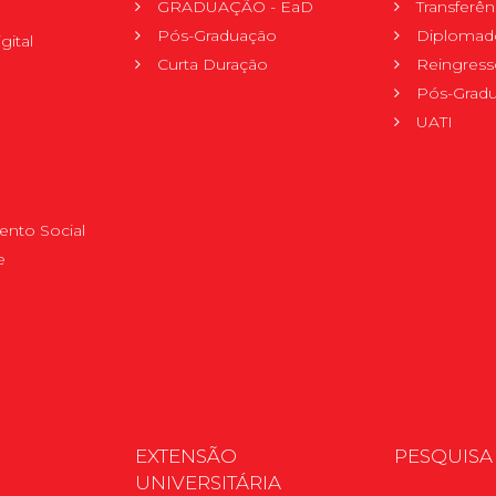
GRADUAÇÃO - EaD
Transferên
Pós-Graduação
Diplomad
gital
Curta Duração
Reingress
Pós-Grad
UATI
nto Social
e
EXTENSÃO
PESQUISA
UNIVERSITÁRIA