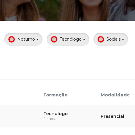
Calendário a
Noturno
Tecnólogo
Sociais
Internacionali
UATI
Formação
Modalidade
Tecnólogo
Presencial
2 anos