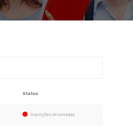
cadêmico
zação
Status
Inscrições encerradas