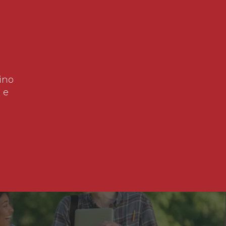
ino
 e
!