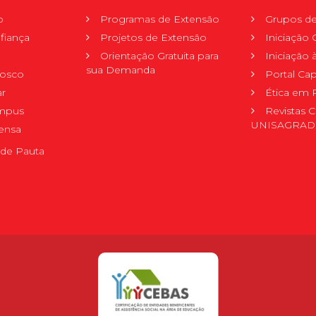
o
Programas de Extensão
Grupos de
fiança
Projetos de Extensão
Iniciação C
Orientação Gratuita para
Iniciação
sua Demanda
nosco
Portal Ca
r
Ética em 
mpus
Revistas C
UNISAGRA
ensa
de Pauta