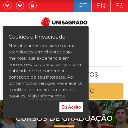
PT
EN
ES
Já sou estudande
Graduação
Cookies e Privacidade
CURSOS
Quero ser estudante
Nós utilizamos cookies e outras
Pós-graduação e MBA
tecnologias semelhantes para
ESTUDE AQUI
melhorar sua experiência em
Curta Duração
nossos serviços, personalizar nossa
publicidade e recomendar
BOLSAS E DESCONTOS
Vestibular
conteúdo de seu interesse. Ao
utilizar nossos serviços, você aceita
a política de monitoramento de
ENTRE EM CONTATO
2ª Graduação
cookies.
Mais Informações
Transferência
Eu Aceito
CURSOS DE GRADUAÇÃO
Reingresso