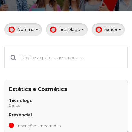
Prouni
Desconto de pontualidade
Noturno
Tecnólogo
Saúde
Biblioteca
Contatos
Calendário acadêmico
Internacionalização
Estética e Cosmética
UATI
Técnologo
2 anos
Presencial
Inscrições encerradas