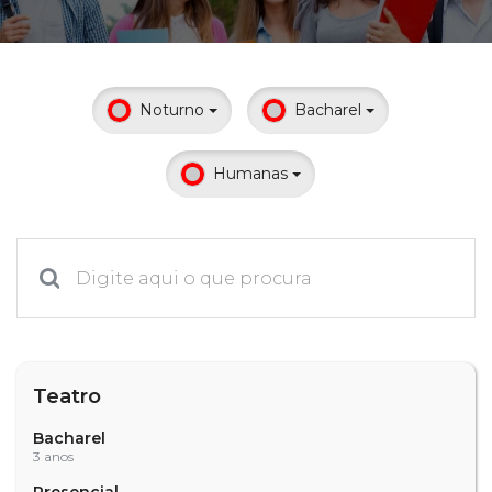
Prouni
Desconto de pontualidade
Noturno
Bacharel
Biblioteca
Humanas
Contatos
Calendário acadêmico
Internacionalização
UATI
Teatro
Bacharel
3 anos
Presencial