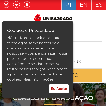
PT
EN
ES
Já sou estudande
Graduação
Cookies e Privacidade
CURSOS
Quero ser estudante
Nós utilizamos cookies e outras
Pós-graduação e MBA
tecnologias semelhantes para
ESTUDE AQUI
melhorar sua experiência em
Curta Duração
nossos serviços, personalizar nossa
publicidade e recomendar
BOLSAS E DESCONTOS
Vestibular
conteúdo de seu interesse. Ao
utilizar nossos serviços, você aceita
a política de monitoramento de
ENTRE EM CONTATO
2ª Graduação
cookies.
Mais Informações
Transferência
Eu Aceito
CURSOS DE GRADUAÇÃO
Reingresso