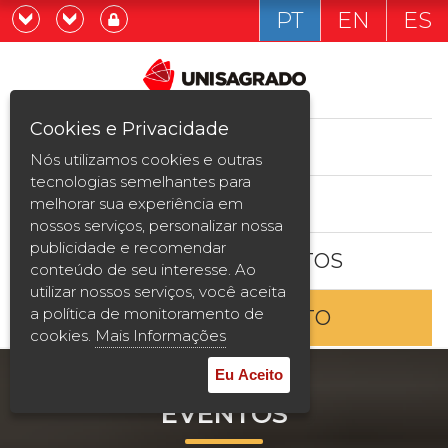
PT
EN
ES
Já sou estudande
Graduação
Cookies e Privacidade
CURSOS
Quero ser estudante
Nós utilizamos cookies e outras
Pós-graduação e MBA
tecnologias semelhantes para
ESTUDE AQUI
melhorar sua experiência em
Curta Duração
nossos serviços, personalizar nossa
publicidade e recomendar
BOLSAS E DESCONTOS
Vestibular
conteúdo de seu interesse. Ao
utilizar nossos serviços, você aceita
a política de monitoramento de
ENTRE EM CONTATO
2ª Graduação
cookies.
Mais Informações
Transferência
Eu Aceito
EVENTOS
Reingresso