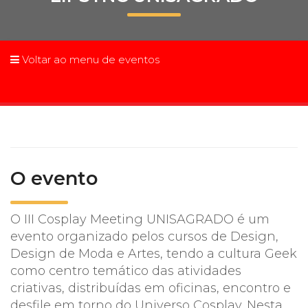
Prouni
Desconto de pontualidade
Voltar ao menu de eventos
Biblioteca
Contatos
Calendário acadêmico
O evento
Internacionalização
O III Cosplay Meeting UNISAGRADO é um
UATI
evento organizado pelos cursos de Design,
Design de Moda e Artes, tendo a cultura Geek
como centro temático das atividades
criativas, distribuídas em oficinas, encontro e
desfile em torno do Universo Cosplay. Nesta