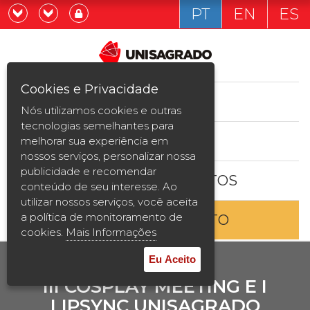
PT
EN
ES
Já sou estudande
Graduação
Cookies e Privacidade
CURSOS
Quero ser estudante
Nós utilizamos cookies e outras
Pós-graduação e MBA
tecnologias semelhantes para
ESTUDE AQUI
melhorar sua experiência em
Curta Duração
nossos serviços, personalizar nossa
publicidade e recomendar
BOLSAS E DESCONTOS
Vestibular
conteúdo de seu interesse. Ao
utilizar nossos serviços, você aceita
a política de monitoramento de
ENTRE EM CONTATO
2ª Graduação
cookies.
Mais Informações
Transferência
Eu Aceito
III COSPLAY MEETING E I
Reingresso
LIPSYNC UNISAGRADO