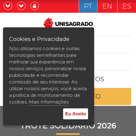
PT
EN
ES
Já sou estudande
Graduação
Cookies e Privacidade
CURSOS
Quero ser estudante
Nós utilizamos cookies e outras
Pós-graduação e MBA
tecnologias semelhantes para
ESTUDE AQUI
melhorar sua experiência em
Curta Duração
nossos serviços, personalizar nossa
publicidade e recomendar
BOLSAS E DESCONTOS
Vestibular
conteúdo de seu interesse. Ao
utilizar nossos serviços, você aceita
a política de monitoramento de
ENTRE EM CONTATO
2ª Graduação
cookies.
Mais Informações
Transferência
Eu Aceito
TROTE SOLIDÁRIO 2026
Reingresso