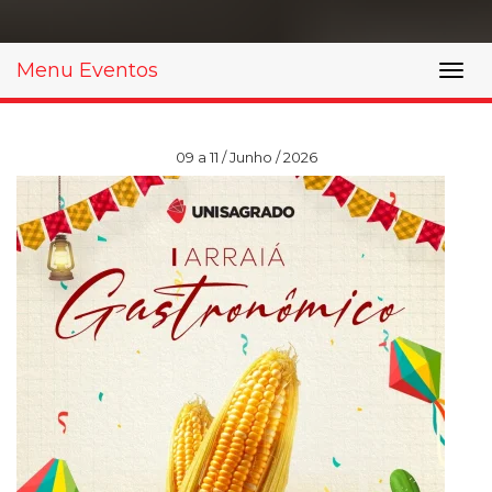
Prouni
Menu Eventos
Desconto de pontualidade
Biblioteca
09 a 11 / Junho / 2026
Contatos
Calendário acadêmico
Internacionalização
UATI