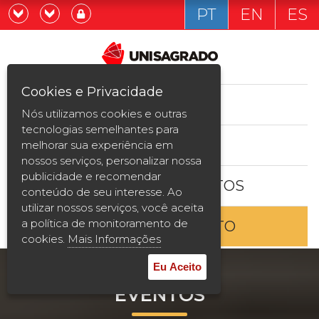
PT
EN
ES
Já sou estudande
Graduação
Cookies e Privacidade
CURSOS
Quero ser estudante
Nós utilizamos cookies e outras
Pós-graduação e MBA
tecnologias semelhantes para
ESTUDE AQUI
melhorar sua experiência em
Curta Duração
nossos serviços, personalizar nossa
publicidade e recomendar
BOLSAS E DESCONTOS
Vestibular
conteúdo de seu interesse. Ao
utilizar nossos serviços, você aceita
a política de monitoramento de
ENTRE EM CONTATO
2ª Graduação
cookies.
Mais Informações
Transferência
Eu Aceito
EVENTOS
Reingresso