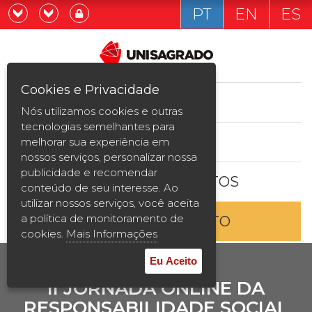
PT
EN
ES
Já sou estudande
Graduação
Cookies e Privacidade
CURSOS
Quero ser estudante
Nós utilizamos cookies e outras
Pós-graduação e MBA
tecnologias semelhantes para
ESTUDE AQUI
melhorar sua experiência em
Curta Duração
nossos serviços, personalizar nossa
publicidade e recomendar
BOLSAS E DESCONTOS
Vestibular
conteúdo de seu interesse. Ao
utilizar nossos serviços, você aceita
a política de monitoramento de
ENTRE EM CONTATO
2ª Graduação
cookies.
Mais Informações
Transferência
Eu Aceito
II JORNADA ONLINE DA
Reingresso
RESPONSABILIDADE SOCIAL