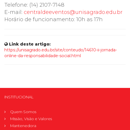
Telefone: (14) 2107-7148
E-mail:
centraldeeventos@unisagrado.edu.br
Horário de funcionamento: 10h as 17h
Link deste artigo:
https://unisagrado.edu.br/site/conteudo/14610-ii-jornada-
online-da-responsabilidade-social.html
INSTITUCIONAL
Quem Somos
Missão, Visão e Valores
Mantenedora