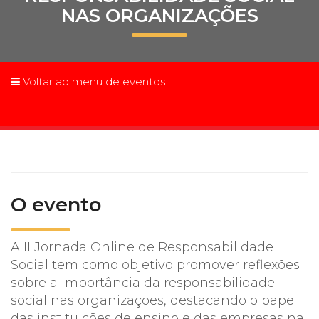
NAS ORGANIZAÇÕES
Prouni
Desconto de pontualidade
Voltar ao menu de eventos
Biblioteca
Contatos
Calendário acadêmico
Internacionalização
O evento
UATI
A II Jornada Online de Responsabilidade
Social tem como objetivo promover reflexões
sobre a importância da responsabilidade
social nas organizações, destacando o papel
das instituições de ensino e das empresas na