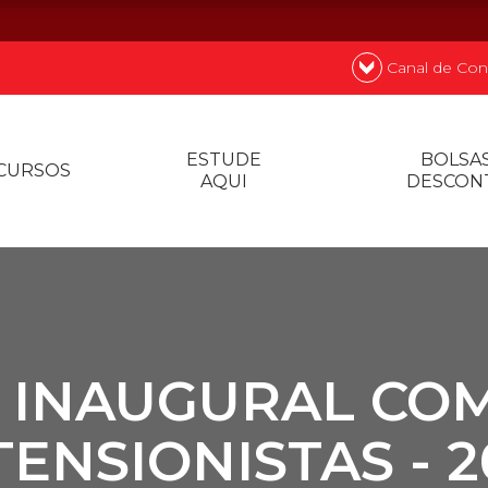
Canal de Con
nde
Quer
ESTUDE
BOLSAS
CURSOS
AQUI
DESCON
Prouni
Desconto de p
Biblioteca
 INAUGURAL CO
TENSIONISTAS - 2
Contatos