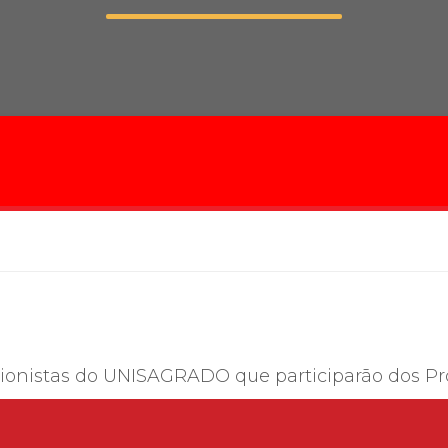
Calendário a
Internacionali
UATI
ionistas do UNISAGRADO que participarão dos Pr