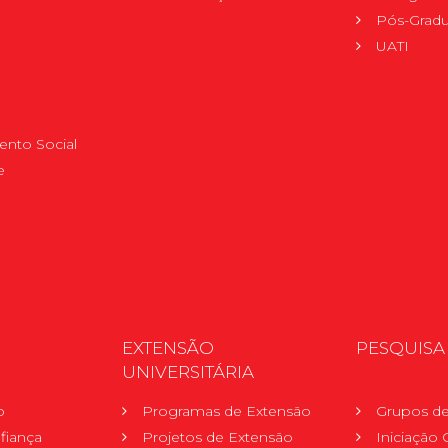
Pós-Grad
UATI
nto Social
e
EXTENSÃO
PESQUISA
UNIVERSITÁRIA
o
Programas de Extensão
Grupos de
fiança
Projetos de Extensão
Iniciação C