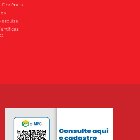
 à Docência
pes
Pesquisa
ientíficas
DO