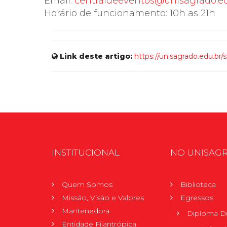
Email:
centraldeeventos@unisagrado.ed
Horário de funcionamento: 10h as 21h
Link deste artigo:
https://unisagrado.edu.br
INSTITUCIONAL
NO UNISAG
Quem Somos
Biblioteca
Missão, Visão e Valores
Egressos
Mantenedora
Diploma Di
Entidade Filantrópica