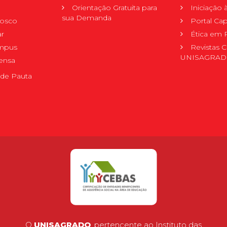
Orientação Gratuita para
Iniciação
sua Demanda
nosco
Portal Ca
r
Ética em 
mpus
Revistas C
UNISAGRA
ensa
de Pauta
O
UNISAGRADO
, pertencente ao Instituto das