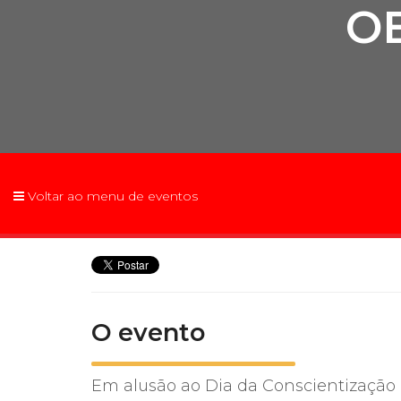
O
2ª Graduação
Transferência
Voltar ao menu de eventos
Reingresso
O evento
Em alusão ao Dia da Conscientização C