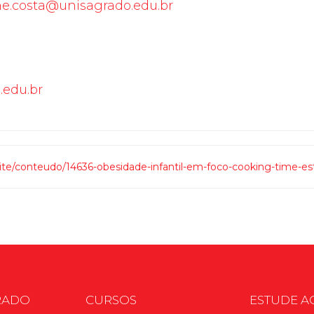
e.costa@unisagrado.edu.br
.edu.br
/site/conteudo/14636-obesidade-infantil-em-foco-cooking-time-es
RADO
CURSOS
ESTUDE A