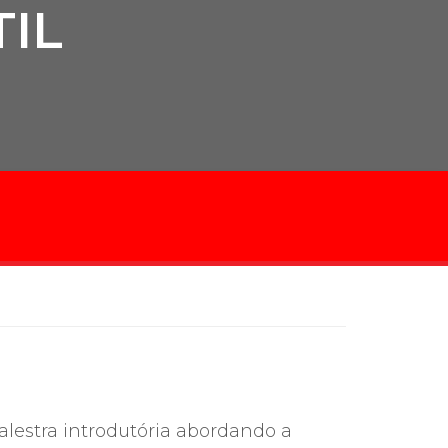
IL
cadêmico
zação
alestra introdutória abordando a