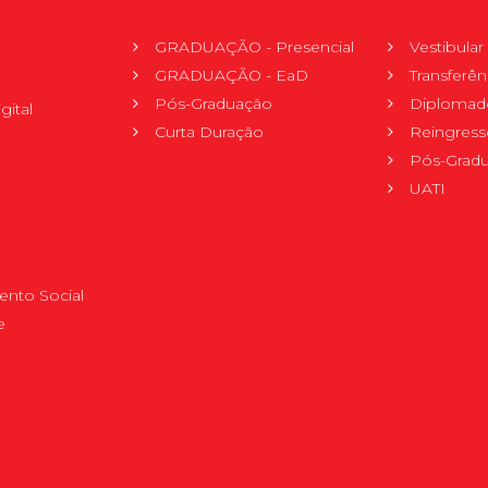
GRADUAÇÃO - Presencial
Vestibula
GRADUAÇÃO - EaD
Transferên
Pós-Graduação
Diplomad
gital
Curta Duração
Reingress
Pós-Grad
UATI
nto Social
e