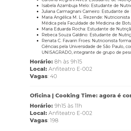
Isabela Azambuja Melo: Estudante de Nutri
Juliana Carmagnani Carneiro: Estudante de 
Maria Angélica M. L. Rezende: Nutricionis
Médica pela Faculdade de Medicina de Botu
Maria Eduarda Rocha: Estudante de Nutriçã
Rebeca Souza Galdino: Estudante de Nutriç
Renata C. Favarin Froes: Nutricionista form
Ciências pela Universidade de São Paulo, 
UNISAGRADO, integrante de grupo de pesqu
Horário:
8h às 9h15
Local:
Anfiteatro E-002
Vagas
: 40
Oficina | Cooking Time: agora é c
Horário:
9h15 às 11h
Local:
Anfiteatro E-002
Vagas
: 198