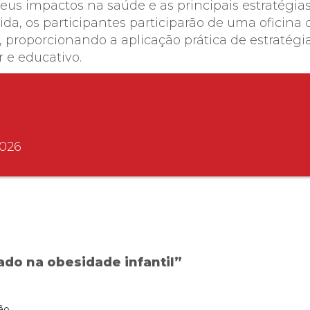
eus impactos na saúde e as principais estratégias
, os participantes participarão de uma oficina cu
, proporcionando a aplicação prática de estratégi
r e educativo.
2026
ado na obesidade infantil”
ão.