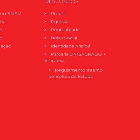
DESCONTOS
r ou ENEM
Prouni
cia
Egresso
o
Pontualidade
o
Bolsa Social
uação
Identidade Araribá
Parceria UNISAGRADO +
Empresa
Regulamento Interno
de Bolsas de Estudo