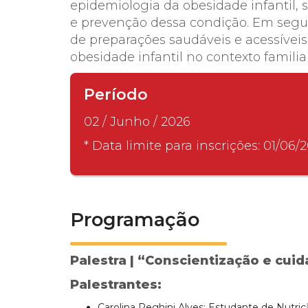
epidemiologia da obesidade infantil, s
e prevenção dessa condição. Em seguida
de preparações saudáveis e acessíveis
obesidade infantil no contexto familia
Período
02 / Junho / 2026
* Data limite para inscrições: 01/06/
Programação
Palestra | “Conscientização e cuid
Palestrantes:
Carolina Reghini Alves: Estudante de Nutriç