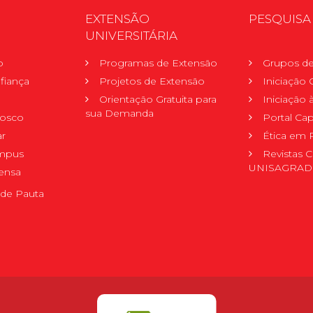
EXTENSÃO
PESQUISA
UNIVERSITÁRIA
o
Programas de Extensão
Grupos de
fiança
Projetos de Extensão
Iniciação C
Orientação Gratuita para
Iniciação
sua Demanda
nosco
Portal Ca
r
Ética em 
mpus
Revistas C
UNISAGRA
ensa
de Pauta