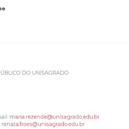
me
 PÚBLICO DO UNISAGRADO
ail:
maria.rezende@unisagrado.edu.br
:
renata.froes@unisagrado.edu.br