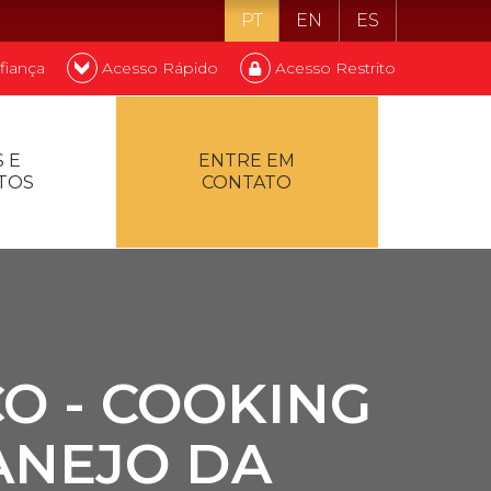
PT
EN
ES
fiança
Acesso Rápido
Acesso Restrito
o ser estudante
 E
ENTRE EM
TOS
CONTATO
ontualidade
O - COOKING
ANEJO DA