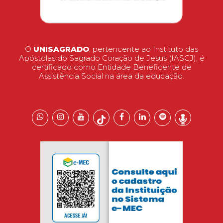
O
UNISAGRADO
, pertencente ao Instituto das
Apóstolas do Sagrado Coração de Jesus (IASCJ), é
certificado como Entidade Beneficente de
Assistência Social na área da educação.