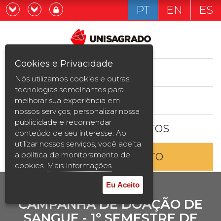
PT
EN
ES
Já sou estudande
Graduação
Cookies e Privacidade
CURSOS
Quero ser estudante
Nós utilizamos cookies e outras
Pós-graduação e MBA
tecnologias semelhantes para
ESTUDE AQUI
melhorar sua experiência em
Curta Duração
nossos serviços, personalizar nossa
publicidade e recomendar
BOLSAS E DESCONTOS
Vestibular
conteúdo de seu interesse. Ao
utilizar nossos serviços, você aceita
a política de monitoramento de
ENTRE EM CONTATO
2ª Graduação
cookies.
Mais Informações
Transferência
Eu Aceito
CAMPANHA DE DOAÇÃO DE
Reingresso
SANGUE - 1º SEMESTRE DE