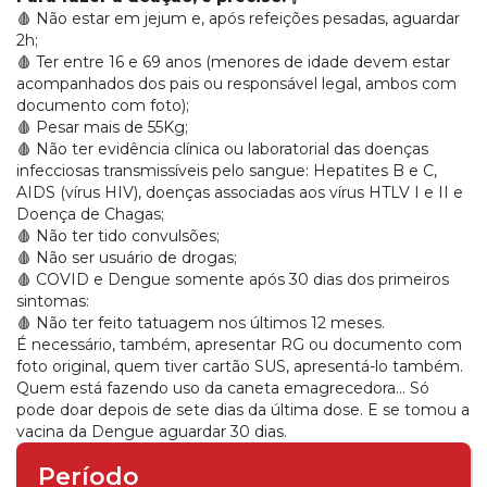
🩸 Não estar em jejum e, após refeições pesadas, aguardar
2h;
🩸 Ter entre 16 e 69 anos (menores de idade devem estar
acompanhados dos pais ou responsável legal, ambos com
documento com foto);
🩸 Pesar mais de 55Kg;
🩸 Não ter evidência clínica ou laboratorial das doenças
infecciosas transmissíveis pelo sangue: Hepatites B e C,
AIDS (vírus HIV), doenças associadas aos vírus HTLV I e II e
Doença de Chagas;
🩸 Não ter tido convulsões;
🩸 Não ser usuário de drogas;
🩸 COVID e Dengue somente após 30 dias dos primeiros
sintomas:
🩸 Não ter feito tatuagem nos últimos 12 meses.
É necessário, também, apresentar RG ou documento com
foto original, quem tiver cartão SUS, apresentá-lo também.
Quem está fazendo uso da caneta emagrecedora... Só
pode doar depois de sete dias da última dose. E se tomou a
vacina da Dengue aguardar 30 dias.
Período