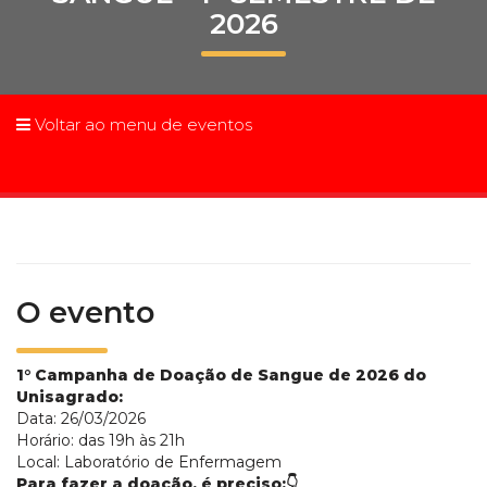
2026
Prouni
Desconto de pontualidade
Voltar ao menu de eventos
Biblioteca
Contatos
Calendário acadêmico
Internacionalização
O evento
UATI
1° Campanha de Doação de Sangue de 2026 do
Unisagrado:
Data: 26/03/2026
Horário: das 19h às 21h
Local: Laboratório de Enfermagem
Para fazer a doação, é preciso:👇