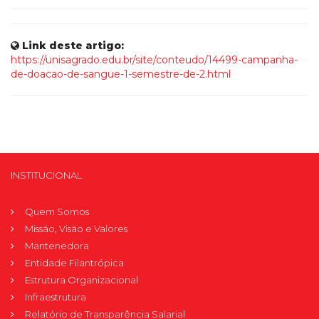
Link deste artigo:
https://unisagrado.edu.br/site/conteudo/14499-campanha-
de-doacao-de-sangue-1-semestre-de-2.html
INSTITUCIONAL
Quem Somos
Missão, Visão e Valores
Mantenedora
Entidade Filantrópica
Estrutura Organizacional
Infraestrutura
Relatório de Transparência Salarial