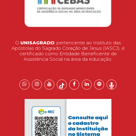
O
UNISAGRADO
, pertencente ao Instituto das
Apóstolas do Sagrado Coração de Jesus (IASCJ), é
certificado como Entidade Beneficente de
Assistência Social na área da educação.