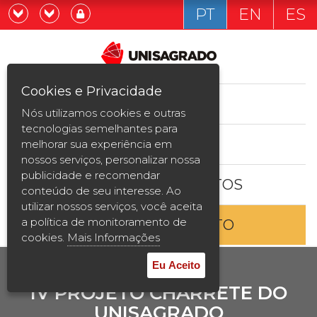
PT
EN
ES
Já sou estudande
Graduação
Cookies e Privacidade
CURSOS
Quero ser estudante
Nós utilizamos cookies e outras
Pós-graduação e MBA
tecnologias semelhantes para
ESTUDE AQUI
melhorar sua experiência em
Curta Duração
nossos serviços, personalizar nossa
publicidade e recomendar
BOLSAS E DESCONTOS
Vestibular
conteúdo de seu interesse. Ao
utilizar nossos serviços, você aceita
a política de monitoramento de
ENTRE EM CONTATO
2ª Graduação
cookies.
Mais Informações
Transferência
Eu Aceito
IV PROJETO CHARRETE DO
Reingresso
UNISAGRADO