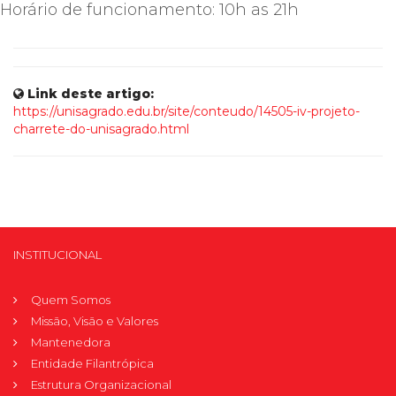
Horário de funcionamento: 10h as 21h
Link deste artigo:
https://unisagrado.edu.br/site/conteudo/14505-iv-projeto-
charrete-do-unisagrado.html
INSTITUCIONAL
Quem Somos
Missão, Visão e Valores
Mantenedora
Entidade Filantrópica
Estrutura Organizacional