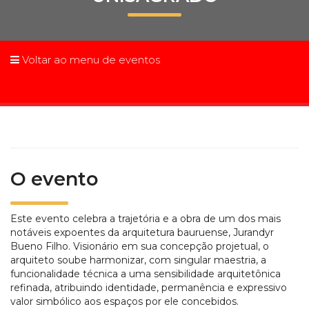
Prouni
Desconto de pontualidade
Voltar ao menu de eventos
Biblioteca
Contatos
Calendário acadêmico
O evento
Internacionalização
Este evento celebra a trajetória e a obra de um dos mais
UATI
notáveis expoentes da arquitetura bauruense, Jurandyr
Bueno Filho. Visionário em sua concepção projetual, o
arquiteto soube harmonizar, com singular maestria, a
funcionalidade técnica a uma sensibilidade arquitetônica
refinada, atribuindo identidade, permanência e expressivo
valor simbólico aos espaços por ele concebidos.