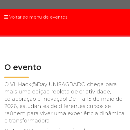
Prouni
Voltar ao menu de eventos
Desconto de pontualidade
Biblioteca
Contatos
O evento
Calendário acadêmico
Internacionalização
O VII Hack@Day UNISAGRADO chega para
mais uma edição repleta de criatividade,
UATI
colaboração e inovação! De 11 a 15 de maio de
2026, estudantes de diferentes cursos se
reúnem para viver uma experiência dinâmica
e transformadora.