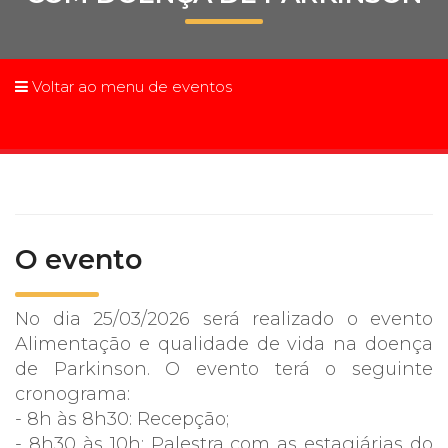
Prouni
Desconto de pontualidade
Voltar ao menu de eventos
Biblioteca
Contatos
Calendário acadêmico
O evento
Internacionalização
No dia 25/03/2026 será realizado o evento
UATI
Alimentação e qualidade de vida na doença
de Parkinson. O evento terá o seguinte
cronograma:
- 8h às 8h30: Recepção;
- 8h30 às 10h: Palestra com as estagiárias do