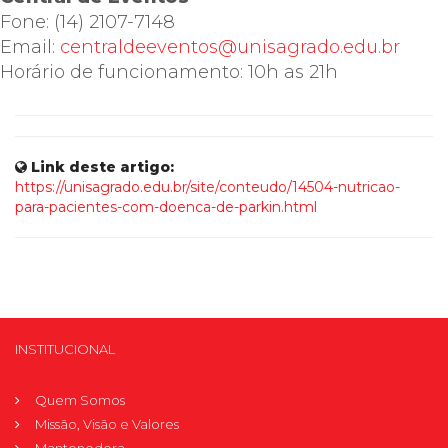
Fone: (14) 2107-7148
Email:
centraldeeventos@unisagrado.edu.br
Horário de funcionamento: 10h as 21h
Link deste artigo:
https://unisagrado.edu.br/site/conteudo/14504-nutricao-
para-pacientes-com-doenca-de-parkin.html
INSTITUCIONAL
Quem Somos
Missão, Visão e Valores