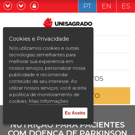
PT
EN
ES
Já sou estudande
Graduação
Cookies e Privacidade
CURSOS
Quero ser estudante
Nós utilizamos cookies e outras
Pós-graduação e MBA
tecnologias semelhantes para
ESTUDE AQUI
melhorar sua experiência em
Curta Duração
nossos serviços, personalizar nossa
publicidade e recomendar
BOLSAS E DESCONTOS
Vestibular
conteúdo de seu interesse. Ao
utilizar nossos serviços, você aceita
a política de monitoramento de
ENTRE EM CONTATO
2ª Graduação
cookies.
Mais Informações
Transferência
Eu Aceito
NUTRIÇÃO PARA PACIENTES
Reingresso
COM DOENÇA DE PARKINSON