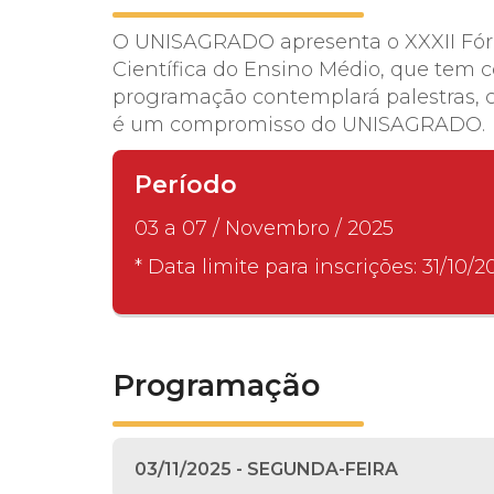
O UNISAGRADO apresenta o XXXII Fórum
Científica do Ensino Médio, que tem c
programação contemplará palestras, co
é um compromisso do UNISAGRADO.
Período
03 a 07 / Novembro / 2025
* Data limite para inscrições: 31/10/2
Programação
03/11/2025 - SEGUNDA-FEIRA