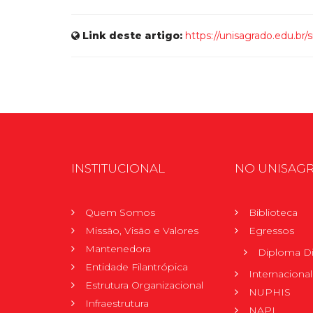
Link deste artigo:
https://unisagrado.edu.br/
INSTITUCIONAL
NO UNISAG
Quem Somos
Biblioteca
Missão, Visão e Valores
Egressos
Mantenedora
Diploma Di
Entidade Filantrópica
Internacional
Estrutura Organizacional
NUPHIS
Infraestrutura
NAPI