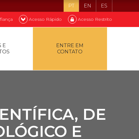
PT
EN
ES
fiança
Acesso Rápido
Acesso Restrito
o ser estudante
 E
ENTRE EM
TOS
CONTATO
ontualidade
ENTÍFICA, DE
LÓGICO E