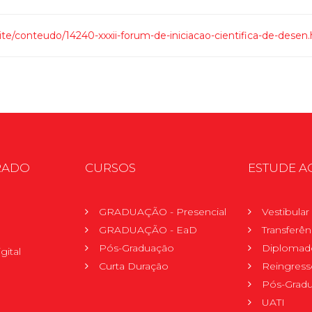
site/conteudo/14240-xxxii-forum-de-iniciacao-cientifica-de-desen
RADO
CURSOS
ESTUDE A
GRADUAÇÃO - Presencial
Vestibula
GRADUAÇÃO - EaD
Transferên
Pós-Graduação
Diplomad
gital
Curta Duração
Reingress
Pós-Grad
UATI