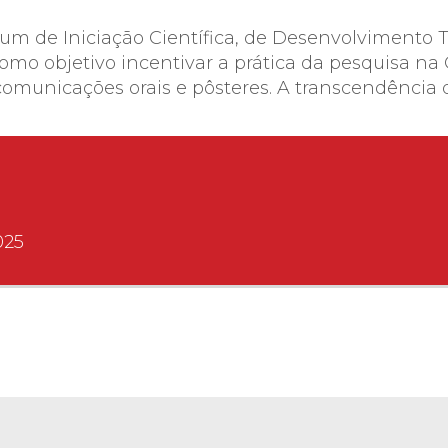
 de Iniciação Científica, de Desenvolvimento Te
omo objetivo incentivar a prática da pesquisa na
municações orais e pôsteres. A transcendência de
025