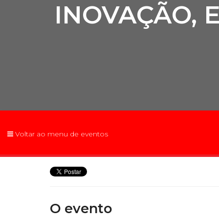
INOVAÇÃO, E
2ª Graduação
Transferência
Reingresso
Voltar ao menu de eventos
O evento