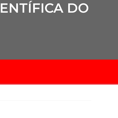
IENTÍFICA DO
cadêmico
zação