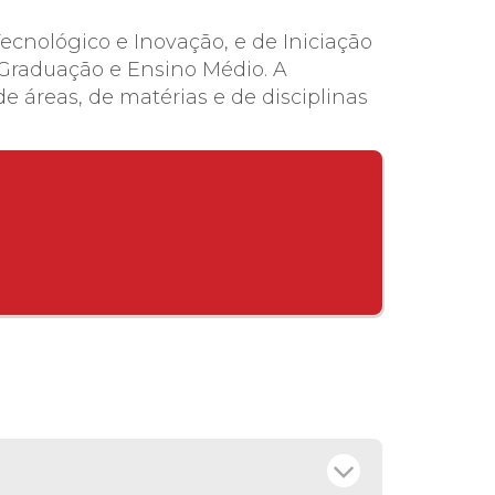
cnológico e Inovação, e de Iniciação
 Graduação e Ensino Médio. A
 áreas, de matérias e de disciplinas