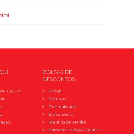
.html
QUI
BOLSAS DE
DESCONTOS
r ou ENEM
Prouni
cia
Egresso
o
Pontualidade
o
Bolsa Social
uação
Identidade Araribá
Parceria UNISAGRADO +