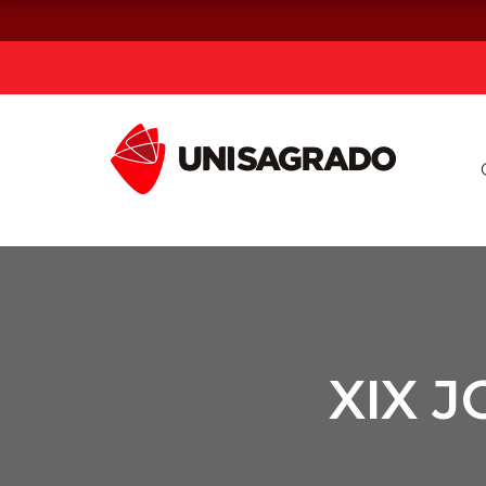
Já sou estuda
Graduação
Pós-graduação e MBA
Curta Duração
XIX 
Vestibular