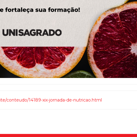
site/conteudo/14189-xix-jornada-de-nutricao.html