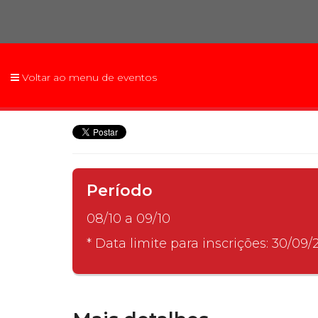
2ª Graduação
Voltar ao menu de eventos
Transferência
Reingresso
Período
08/10 a 09/10
* Data limite para inscrições: 30/09/