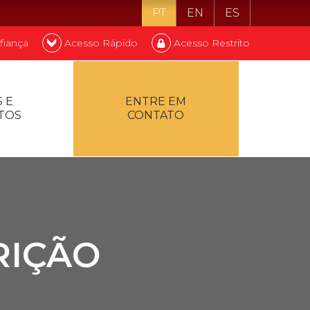
PT
EN
ES
fiança
Acesso Rápido
Acesso Restrito
o ser estudante
 E
ENTRE EM
TOS
CONTATO
ontualidade
RIÇÃO