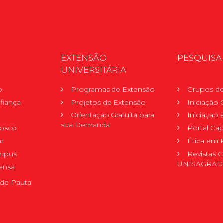
EXTENSÃO
PESQUISA
UNIVERSITÁRIA
o
Programas de Extensão
Grupos de
fiança
Projetos de Extensão
Iniciação C
Orientação Gratuita para
Iniciação
sua Demanda
nosco
Portal Ca
r
Ética em 
mpus
Revistas C
UNISAGRA
ensa
de Pauta