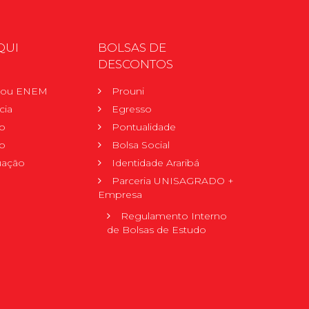
QUI
BOLSAS DE
DESCONTOS
r ou ENEM
Prouni
cia
Egresso
o
Pontualidade
o
Bolsa Social
uação
Identidade Araribá
Parceria UNISAGRADO +
Empresa
Regulamento Interno
de Bolsas de Estudo