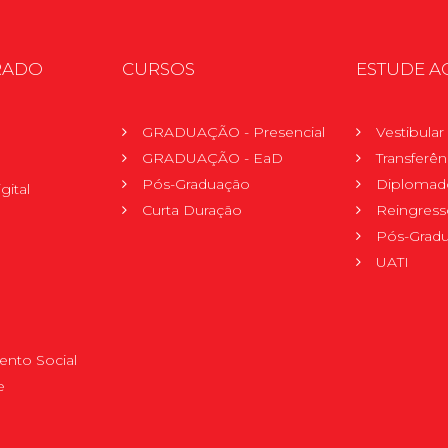
RADO
CURSOS
ESTUDE A
GRADUAÇÃO - Presencial
Vestibula
GRADUAÇÃO - EaD
Transferên
Pós-Graduação
Diplomad
gital
Curta Duração
Reingress
Pós-Grad
UATI
nto Social
e