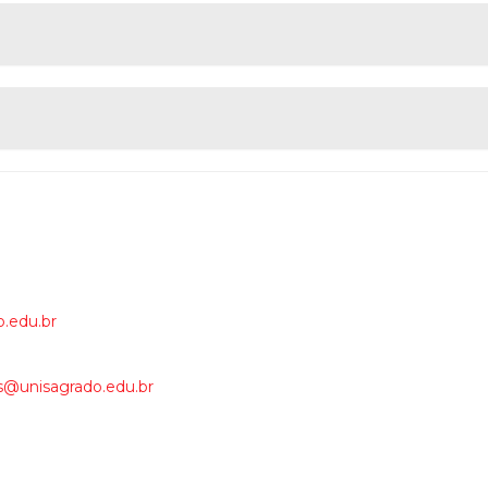
o.edu.br
as@unisagrado.edu.br