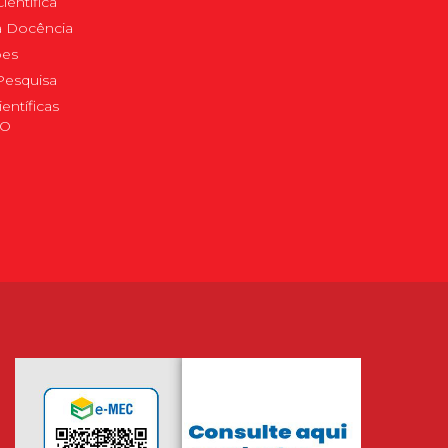
ientífica
 à Docência
pes
Pesquisa
ientíficas
DO