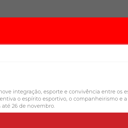
Calendário a
Internacionali
UATI
move integração, esporte e convivência entre os
ntiva o espírito esportivo, o companheirismo e a
s até 26 de novembro.