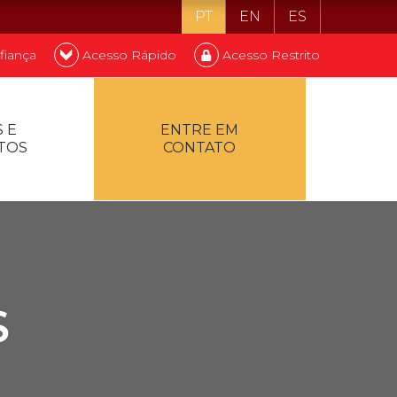
PT
EN
ES
fiança
Acesso Rápido
Acesso Restrito
o ser estudante
 E
ENTRE EM
TOS
CONTATO
ontualidade
S