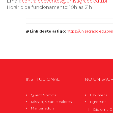
Email:
centraldeeventos@unisagrado.edu.br
Horário de funcionamento: 10h as 21h
Link deste artigo:
https://unisagrado.edu.br/
INSTITUCIONAL
NO UNISAG
Quem Somos
Biblioteca
Missão, Visão e Valores
Egressos
Mantenedora
Diploma Di