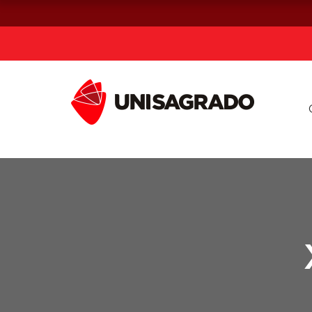
Já sou estuda
Graduação
Pós-graduação e MBA
Curta Duração
Vestibular