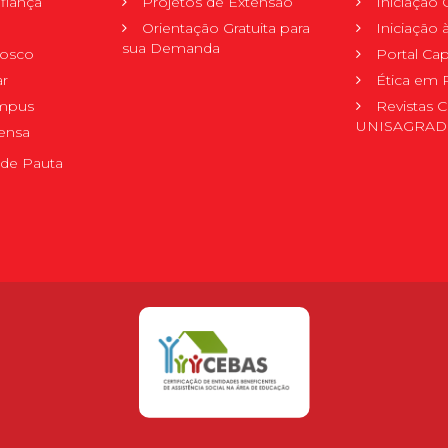
fiança
Projetos de Extensão
Iniciação C
Orientação Gratuita para
Iniciação
sua Demanda
nosco
Portal Ca
r
Ética em 
mpus
Revistas C
UNISAGRA
ensa
de Pauta