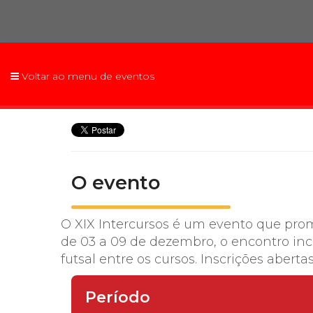
2ª Graduação
Voltar ao menu de eventos
Transferência
Reingresso
O evento
O XIX Intercursos é um evento que pro
de 03 a 09 de dezembro, o encontro ince
futsal
entre os cursos.
Inscrições aberta
Período