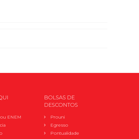
QUI
BOLSAS DE
DESCONTOS
r ou ENEM
Prouni
cia
Egresso
o
Pontualidade