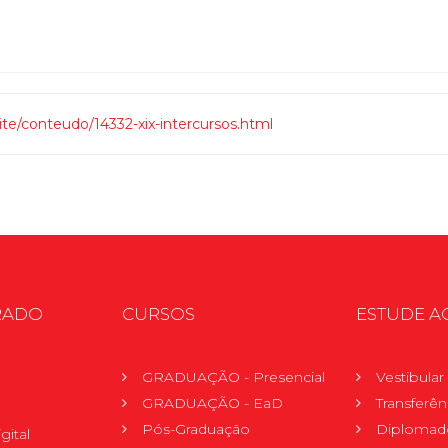
site/conteudo/14332-xix-intercursos.html
RADO
CURSOS
ESTUDE A
GRADUAÇÃO - Presencial
Vestibula
GRADUAÇÃO - EaD
Transferên
Pós-Graduação
Diplomad
gital